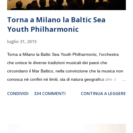
Torna a Milano la Baltic Sea
Youth Philharmonic
luglio 31, 2015
Torna a Milano la Baltic Sea Youth Philharmonic, l'orchestra
che unisce le diverse tradizioni musicali dei paesi che
circondano il Mar Baltico, nella convinzione che la musica non
conosca né confini né limiti, sia di natura geografica che di
genere. Il tour, realizzato grazie al sostegno di Saipem,
CONDIVIDI
334 COMMENTI
CONTINUA A LEGGERE
debutterà il 10 settembre a Heiden, in Germania, e toccherà, in
dieci giorni, nove differenti città in Svizzera, Italia, Danimarca e
Polonia. In Italia la Baltic Sea Youth Philharmonic sarà a Milano
il 14 settembre nel suggestivo contesto della Basilica di Santa
Maria delle Grazie, ospite dell’Associazione Musicale ArteViva,