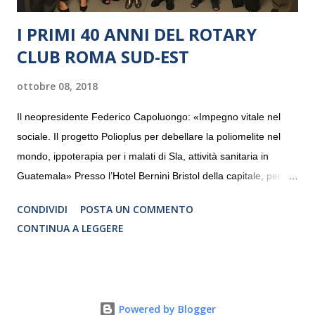
I PRIMI 40 ANNI DEL ROTARY
CLUB ROMA SUD-EST
ottobre 08, 2018
Il neopresidente Federico Capoluongo: «Impegno vitale nel
sociale. Il progetto Polioplus per debellare la poliomelite nel
mondo, ippoterapia per i malati di Sla, attività sanitaria in
Guatemala» Presso l’Hotel Bernini Bristol della capitale, per la
prima volta, sono stati presentati alla stampa i progetti in
CONDIVIDI
POSTA UN COMMENTO
programmazione del Rotary Club Roma Sud-Est che festeggia
CONTINUA A LEGGERE
i quaranta anni di attività. Un’occasione per raccontare al
mondo esterno i valori in cui il Club crede fermamente e che
muovono le azioni dei soci che lo compongono. Infatti le attività
che svolge il Rotary sono principalmente di volontariato e
Powered by Blogger
riguardano sia il territorio che le missioni all’estero in paesi in