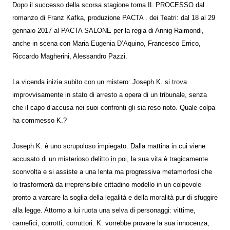
Dopo il successo della scorsa stagione torna IL PROCESSO dal
romanzo di Franz Kafka, produzione PACTA . dei Teatri: dal 18 al 29
gennaio 2017 al PACTA SALONE per la regia di Annig Raimondi,
anche in scena con Maria Eugenia D’Aquino, Francesco Errico,
Riccardo Magherini, Alessandro Pazzi.
La vicenda inizia subito con un mistero: Joseph K. si trova
improvvisamente in stato di arresto a opera di un tribunale, senza
che il capo d’accusa nei suoi confronti gli sia reso noto. Quale colpa
ha commesso K.?
Joseph K. è uno scrupoloso impiegato. Dalla mattina in cui viene
accusato di un misterioso delitto in poi, la sua vita è tragicamente
sconvolta e si assiste a una lenta ma progressiva metamorfosi che
lo trasformerà da irreprensibile cittadino modello in un colpevole
pronto a varcare la soglia della legalità e della moralità pur di sfuggire
alla legge. Attorno a lui ruota una selva di personaggi: vittime,
carnefici, corrotti, corruttori. K. vorrebbe provare la sua innocenza,