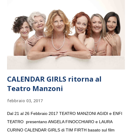
e a Verona il 15 settembre al Teatro Filarmonico per il festival
“Settembre dell’Accademia” dove si esibirà per il secondo anno
consecutivo. Il pubblico milanese avrà il piacere di applaudire i
giovani artisti della Baltic Sea Youth Philharmonic per la quarta
volta. L’orchestra, fondata nel 2008 da Kristjan Järvi (affiancato
da un prestigioso consiglio di consulent...
CALENDAR GIRLS ritorna al
Teatro Manzoni
febbraio 03, 2017
Dal 21 al 26 Febbraio 2017 TEATRO MANZONI AGIDI e ENFI
TEATRO presentano ANGELA FINOCCHIARO e LAURA
CURINO CALENDAR GIRLS di TIM FIRTH basato sul film