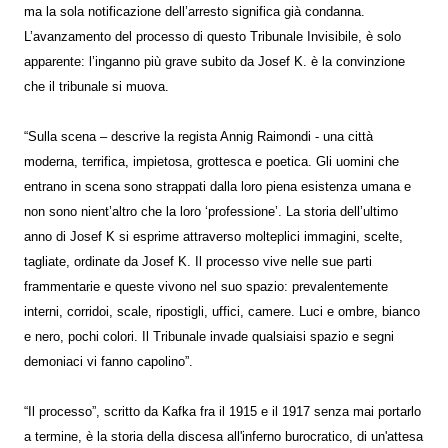
ma la sola notificazione dell’arresto significa già condanna.
L’avanzamento del processo di questo Tribunale Invisibile, è solo
apparente: l’inganno più grave subito da Josef K. è la convinzione
che il tribunale si muova.
“Sulla scena – descrive la regista Annig Raimondi - una città
moderna, terrifica, impietosa, grottesca e poetica. Gli uomini che
entrano in scena sono strappati dalla loro piena esistenza umana e
non sono nient’altro che la loro ‘professione’. La storia dell’ultimo
anno di Josef K si esprime attraverso molteplici immagini, scelte,
tagliate, ordinate da Josef K. Il processo vive nelle sue parti
frammentarie e queste vivono nel suo spazio: prevalentemente
interni, corridoi, scale, ripostigli, uffici, camere. Luci e ombre, bianco
e nero, pochi colori. Il Tribunale invade qualsiaisi spazio e segni
demoniaci vi fanno capolino”.
“Il processo”, scritto da Kafka fra il 1915 e il 1917 senza mai portarlo
a termine, è la storia della discesa all'inferno burocratico, di un'attesa