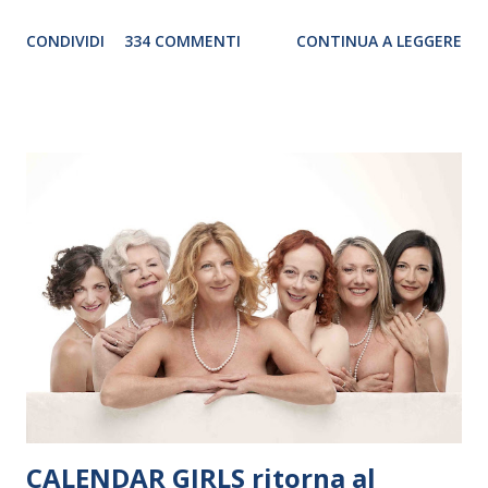
genere. Il tour, realizzato grazie al sostegno di Saipem,
CONDIVIDI
334 COMMENTI
CONTINUA A LEGGERE
debutterà il 10 settembre a Heiden, in Germania, e toccherà, in
dieci giorni, nove differenti città in Svizzera, Italia, Danimarca e
Polonia. In Italia la Baltic Sea Youth Philharmonic sarà a Milano
il 14 settembre nel suggestivo contesto della Basilica di Santa
Maria delle Grazie, ospite dell’Associazione Musicale ArteViva,
e a Verona il 15 settembre al Teatro Filarmonico per il festival
“Settembre dell’Accademia” dove si esibirà per il secondo anno
consecutivo. Il pubblico milanese avrà il piacere di applaudire i
giovani artisti della Baltic Sea Youth Philharmonic per la quarta
volta. L’orchestra, fondata nel 2008 da Kristjan Järvi (affiancato
da un prestigioso consiglio di consulent...
CALENDAR GIRLS ritorna al