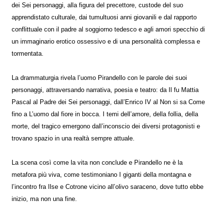
dei Sei personaggi, alla figura del precettore, custode del suo
apprendistato culturale, dai tumultuosi anni giovanili e dal rapporto
conflittuale con il padre al soggiorno tedesco e agli amori specchio di
un immaginario erotico ossessivo e di una personalità complessa e
tormentata.
La drammaturgia rivela l’uomo Pirandello con le parole dei suoi
personaggi, attraversando narrativa, poesia e teatro: da Il fu Mattia
Pascal al Padre dei Sei personaggi, dall’Enrico IV al Non si sa Come
fino a L’uomo dal fiore in bocca. I temi dell’amore, della follia, della
morte, del tragico emergono dall’inconscio dei diversi protagonisti e
trovano spazio in una realtà sempre attuale.
La scena così come la vita non conclude e Pirandello ne è la
metafora più viva, come testimoniano I giganti della montagna e
l’incontro fra Ilse e Cotrone vicino all’olivo saraceno, dove tutto ebbe
inizio, ma non una fine.