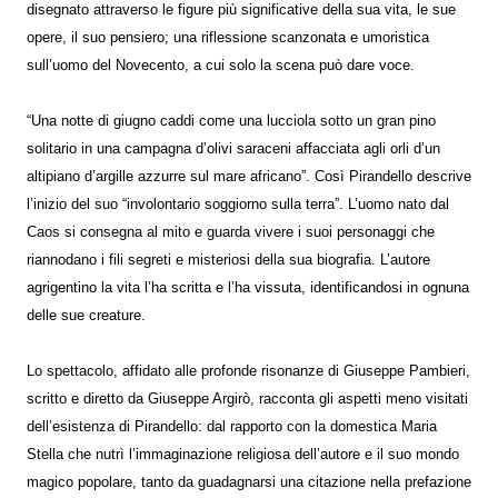
disegnato attraverso le figure più significative della sua vita, le sue
opere, il suo pensiero; una riflessione scanzonata e umoristica
sull’uomo del Novecento, a cui solo la scena può dare voce.
“Una notte di giugno caddi come una lucciola sotto un gran pino
solitario in una campagna d’olivi saraceni affacciata agli orli d’un
altipiano d’argille azzurre sul mare africano”. Così Pirandello descrive
l’inizio del suo “involontario soggiorno sulla terra”. L’uomo nato dal
Caos si consegna al mito e guarda vivere i suoi personaggi che
riannodano i fili segreti e misteriosi della sua biografia. L’autore
agrigentino la vita l’ha scritta e l’ha vissuta, identificandosi in ognuna
delle sue creature.
Lo spettacolo, affidato alle profonde risonanze di Giuseppe Pambieri,
scritto e diretto da Giuseppe Argirò, racconta gli aspetti meno visitati
dell’esistenza di Pirandello: dal rapporto con la domestica Maria
Stella che nutrì l’immaginazione religiosa dell’autore e il suo mondo
magico popolare, tanto da guadagnarsi una citazione nella prefazione