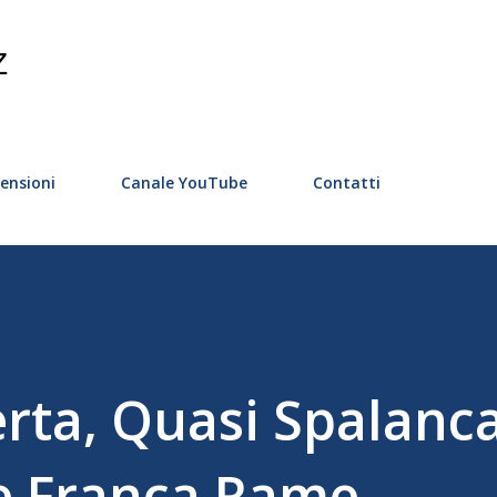
Passa ai contenuti principali
Z
ensioni
Canale YouTube
Contatti
rta, Quasi Spalanc
 e Franca Rame