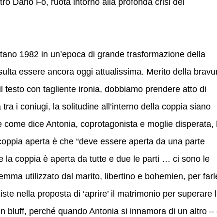
ro Dario Fo, ruota intorno alla profonda crisi del
ontano 1982 in un’epoca di grande trasformazione della
risulta essere ancora oggi attualissima. Merito della bravu
il testo con tagliente ironia, dobbiamo prendere atto di
tra i coniugi, la solitudine all’interno della coppia siano
de come dice Antonia, coprotagonista e moglie disperata, 
 coppia aperta è che “deve essere aperta da una parte
 la coppia è aperta da tutte e due le parti … ci sono le
tagemma utilizzato dal marito, libertino e bohemien, per farl
iste nella proposta di ‘aprire’ il matrimonio per superare 
 un bluff, perché quando Antonia si innamora di un altro –