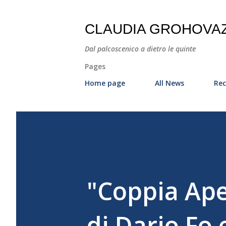
CLAUDIA GROHOVA
Dal palcoscenico a dietro le quinte
Pages
Home page
All News
Rec
"Coppia Ape
di Dario Fo