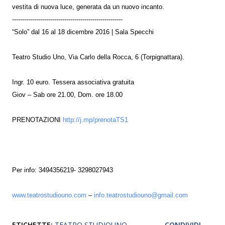
vestita di nuova luce, generata da un nuovo incanto.
-------------------------------------------------------
“Solo” dal 16 al 18 dicembre 2016 | Sala Specchi
Teatro Studio Uno, Via Carlo della Rocca, 6 (Torpignattara).
Ingr. 10 euro. Tessera associativa gratuita
Giov – Sab ore 21.00, Dom. ore 18.00
PRENOTAZIONI
http://j.mp/prenotaTS1
Per info: 3494356219- 3298027943
www.teatrostudiouno.com
–
info.teatrostudiouno@gmail.com
ETICHETTE:
TEATRO STUDIOUNO
CONDIVIDI