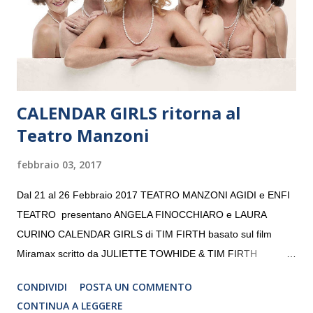
volta. L’orchestra, fondata nel 2008 da Kristjan Järvi (affiancato
da un prestigioso consiglio di consulent...
CALENDAR GIRLS ritorna al
Teatro Manzoni
febbraio 03, 2017
Dal 21 al 26 Febbraio 2017 TEATRO MANZONI AGIDI e ENFI
TEATRO presentano ANGELA FINOCCHIARO e LAURA
CURINO CALENDAR GIRLS di TIM FIRTH basato sul film
Miramax scritto da JULIETTE TOWHIDE & TIM FIRTH
Traduzione e adattamento STEFANIA BERTOLA Regia
CONDIVIDI
POSTA UN COMMENTO
CRISTINA PEZZOLI
CONTINUA A LEGGERE