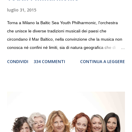
luglio 31, 2015
Torna a Milano la Baltic Sea Youth Philharmonic, l'orchestra
che unisce le diverse tradizioni musicali dei paesi che
circondano il Mar Baltico, nella convinzione che la musica non
conosca né confini né limiti, sia di natura geografica che di
genere. Il tour, realizzato grazie al sostegno di Saipem,
CONDIVIDI
334 COMMENTI
CONTINUA A LEGGERE
debutterà il 10 settembre a Heiden, in Germania, e toccherà, in
dieci giorni, nove differenti città in Svizzera, Italia, Danimarca e
Polonia. In Italia la Baltic Sea Youth Philharmonic sarà a Milano
il 14 settembre nel suggestivo contesto della Basilica di Santa
Maria delle Grazie, ospite dell’Associazione Musicale ArteViva,
e a Verona il 15 settembre al Teatro Filarmonico per il festival
“Settembre dell’Accademia” dove si esibirà per il secondo anno
consecutivo. Il pubblico milanese avrà il piacere di applaudire i
giovani artisti della Baltic Sea Youth Philharmonic per la quarta