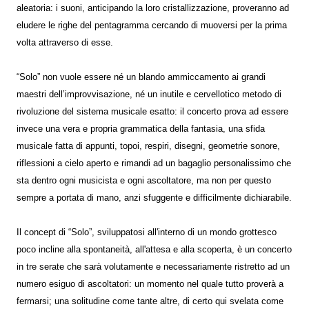
aleatoria: i suoni, anticipando la loro cristallizzazione, proveranno ad
eludere le righe del pentagramma cercando di muoversi per la prima
volta attraverso di esse.
“Solo” non vuole essere né un blando ammiccamento ai grandi
maestri dell’improvvisazione, né un inutile e cervellotico metodo di
rivoluzione del sistema musicale esatto: il concerto prova ad essere
invece una vera e propria grammatica della fantasia, una sfida
musicale fatta di appunti, topoi, respiri, disegni, geometrie sonore,
riflessioni a cielo aperto e rimandi ad un bagaglio personalissimo che
sta dentro ogni musicista e ogni ascoltatore, ma non per questo
sempre a portata di mano, anzi sfuggente e difficilmente dichiarabile.
Il concept di “Solo”, sviluppatosi all'interno di un mondo grottesco
poco incline alla spontaneità, all'attesa e alla scoperta, è un concerto
in tre serate che sarà volutamente e necessariamente ristretto ad un
numero esiguo di ascoltatori: un momento nel quale tutto proverà a
fermarsi; una solitudine come tante altre, di certo qui svelata come