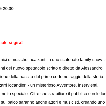
re 20,30
k, si gira!
omici e musiche incalzanti in uno scatenato family show t
ienti del nuovo spettacolo scritto e diretto da Alessandro
tazione della nascita del primo cortometraggio della storia.
zarri locandieri - un misterioso Avventore, inservienti,
lto speciale. Oltre che strabiliare il pubblico con le lo
i sul palco saranno anche attori e musicisti, creando uno