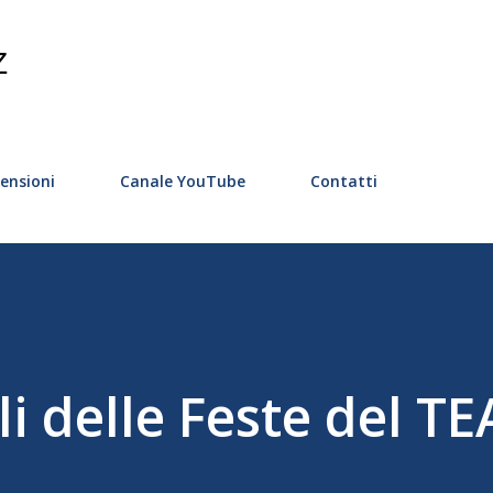
Passa ai contenuti principali
Z
ensioni
Canale YouTube
Contatti
li delle Feste del T