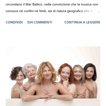
circondano il Mar Baltico, nella convinzione che la musica non
conosca né confini né limiti, sia di natura geografica che di
genere. Il tour, realizzato grazie al sostegno di Saipem,
CONDIVIDI
334 COMMENTI
CONTINUA A LEGGERE
debutterà il 10 settembre a Heiden, in Germania, e toccherà, in
dieci giorni, nove differenti città in Svizzera, Italia, Danimarca e
Polonia. In Italia la Baltic Sea Youth Philharmonic sarà a Milano
il 14 settembre nel suggestivo contesto della Basilica di Santa
Maria delle Grazie, ospite dell’Associazione Musicale ArteViva,
e a Verona il 15 settembre al Teatro Filarmonico per il festival
“Settembre dell’Accademia” dove si esibirà per il secondo anno
consecutivo. Il pubblico milanese avrà il piacere di applaudire i
giovani artisti della Baltic Sea Youth Philharmonic per la quarta
volta. L’orchestra, fondata nel 2008 da Kristjan Järvi (affiancato
da un prestigioso consiglio di consulent...