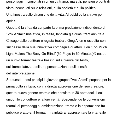
personaggi imprigionati in un’unica trama, ma stili, pensieri e punti di
vista inconsueti sulle relazioni, sulla società e sulla politica.
Una finestra sulle dinamiche della vita. Al pubblico la chiave per
aprirla.
Questa è la sfida da cui parte la prima produzione indipendente di
"Vox Animi": una sfida, in realtà, lanciata già quasi trent’anni fa a
Chicago dallo scrittore e regista teatrale Greg Allen e raccolta con
successo dalla sua innovativa compagnia di attori. Con “Too Much
Light Makes The Baby Go Blind” (30 Plays in 60 Minutes)© nasce
un nuovo format teatrale basato sulla brevità del testo,
sull’immediatezza della rappresentazione, sull’onestà
dell’interpretazione.
Su questi stessi princìpi il giovane gruppo "Vox Animi" propone per la
prima volta in Italia, con la diretta approvazione del suo creatore,
questo nuovo genere teatrale che consiste in 30 spettacoli il cui
unico filo conduttore è la loro verità. Sospendendo le convenzioni
teatrali di personaggio, ambientazione, trama e la separazione fra
pubblico e attore, il format mira infatti a rappresentare la vita reale