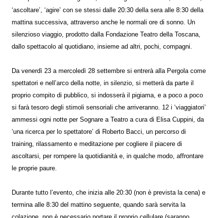
‘ascoltare’, ‘agire’ con se stessi dalle 20:30 della sera alle 8:30 della
mattina successiva, attraverso anche le normali ore di sonno. Un
silenzioso viaggio, prodotto dalla Fondazione Teatro della Toscana,
dallo spettacolo al quotidiano, insieme ad altri, pochi, compagni.
Da venerdì 23 a mercoledì 28 settembre si entrerà alla Pergola come
spettatori e nell’arco della notte, in silenzio, si metterà da parte il
proprio compito di pubblico, si indosserà il pigiama, e a poco a poco
si farà tesoro degli stimoli sensoriali che arriveranno. 12 i ‘viaggiatori’
ammessi ogni notte per Sognare a Teatro a cura di Elisa Cuppini, da
‘una ricerca per lo spettatore’ di Roberto Bacci, un percorso di
training, rilassamento e meditazione per cogliere il piacere di
ascoltarsi, per rompere la quotidianità e, in qualche modo, affrontare
le proprie paure.
Durante tutto l’evento, che inizia alle 20:30 (non è prevista la cena) e
termina alle 8:30 del mattino seguente, quando sarà servita la
colazione, non è necessario portare il proprio cellulare (saranno