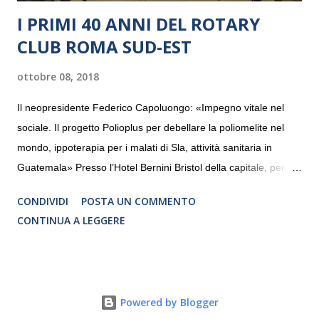
I PRIMI 40 ANNI DEL ROTARY
CLUB ROMA SUD-EST
ottobre 08, 2018
Il neopresidente Federico Capoluongo: «Impegno vitale nel
sociale. Il progetto Polioplus per debellare la poliomelite nel
mondo, ippoterapia per i malati di Sla, attività sanitaria in
Guatemala» Presso l’Hotel Bernini Bristol della capitale, per la
prima volta, sono stati presentati alla stampa i progetti in
CONDIVIDI
POSTA UN COMMENTO
programmazione del Rotary Club Roma Sud-Est che festeggia
CONTINUA A LEGGERE
i quaranta anni di attività. Un’occasione per raccontare al
mondo esterno i valori in cui il Club crede fermamente e che
muovono le azioni dei soci che lo compongono. Infatti le attività
che svolge il Rotary sono principalmente di volontariato e
Powered by Blogger
riguardano sia il territorio che le missioni all’estero in paesi in