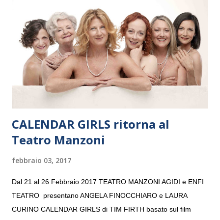
e a Verona il 15 settembre al Teatro Filarmonico per il festival
“Settembre dell’Accademia” dove si esibirà per il secondo anno
consecutivo. Il pubblico milanese avrà il piacere di applaudire i
giovani artisti della Baltic Sea Youth Philharmonic per la quarta
volta. L’orchestra, fondata nel 2008 da Kristjan Järvi (affiancato
da un prestigioso consiglio di consulent...
CALENDAR GIRLS ritorna al
Teatro Manzoni
febbraio 03, 2017
Dal 21 al 26 Febbraio 2017 TEATRO MANZONI AGIDI e ENFI
TEATRO presentano ANGELA FINOCCHIARO e LAURA
CURINO CALENDAR GIRLS di TIM FIRTH basato sul film