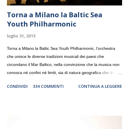
Torna a Milano la Baltic Sea
Youth Philharmonic
luglio 31, 2015
Torna a Milano la Baltic Sea Youth Philharmonic, l'orchestra
che unisce le diverse tradizioni musicali dei paesi che
circondano il Mar Baltico, nella convinzione che la musica non
conosca né confini né limiti, sia di natura geografica che di
genere. Il tour, realizzato grazie al sostegno di Saipem,
CONDIVIDI
334 COMMENTI
CONTINUA A LEGGERE
debutterà il 10 settembre a Heiden, in Germania, e toccherà, in
dieci giorni, nove differenti città in Svizzera, Italia, Danimarca e
Polonia. In Italia la Baltic Sea Youth Philharmonic sarà a Milano
il 14 settembre nel suggestivo contesto della Basilica di Santa
Maria delle Grazie, ospite dell’Associazione Musicale ArteViva,