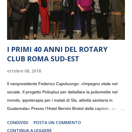
I PRIMI 40 ANNI DEL ROTARY
CLUB ROMA SUD-EST
ottobre 08, 2018
Il neopresidente Federico Capoluongo: «Impegno vitale nel
sociale. Il progetto Polioplus per debellare la poliomelite nel
mondo, ippoterapia per i malati di Sla, attività sanitaria in
Guatemala» Presso l’Hotel Bernini Bristol della capitale, per la
prima volta, sono stati presentati alla stampa i progetti in
CONDIVIDI
POSTA UN COMMENTO
programmazione del Rotary Club Roma Sud-Est che festeggia
CONTINUA A LEGGERE