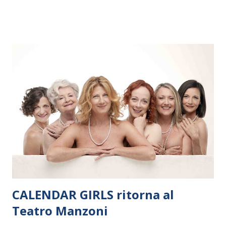
dieci giorni, nove differenti città in Svizzera, Italia, Danimarca e
Polonia. In Italia la Baltic Sea Youth Philharmonic sarà a Milano
il 14 settembre nel suggestivo contesto della Basilica di Santa
Maria delle Grazie, ospite dell’Associazione Musicale ArteViva,
e a Verona il 15 settembre al Teatro Filarmonico per il festival
“Settembre dell’Accademia” dove si esibirà per il secondo anno
consecutivo. Il pubblico milanese avrà il piacere di applaudire i
giovani artisti della Baltic Sea Youth Philharmonic per la quarta
volta. L’orchestra, fondata nel 2008 da Kristjan Järvi (affiancato
da un prestigioso consiglio di consulent...
CALENDAR GIRLS ritorna al
Teatro Manzoni