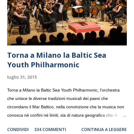
Torna a Milano la Baltic Sea
Youth Philharmonic
luglio 31, 2015
Torna a Milano la Baltic Sea Youth Philharmonic, l'orchestra
che unisce le diverse tradizioni musicali dei paesi che
circondano il Mar Baltico, nella convinzione che la musica non
conosca né confini né limiti, sia di natura geografica che di
genere. Il tour, realizzato grazie al sostegno di Saipem,
CONDIVIDI
334 COMMENTI
CONTINUA A LEGGERE
debutterà il 10 settembre a Heiden, in Germania, e toccherà, in