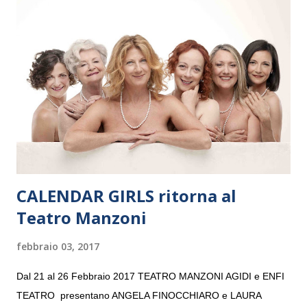
Maria delle Grazie, ospite dell’Associazione Musicale ArteViva,
e a Verona il 15 settembre al Teatro Filarmonico per il festival
“Settembre dell’Accademia” dove si esibirà per il secondo anno
consecutivo. Il pubblico milanese avrà il piacere di applaudire i
giovani artisti della Baltic Sea Youth Philharmonic per la quarta
volta. L’orchestra, fondata nel 2008 da Kristjan Järvi (affiancato
da un prestigioso consiglio di consulent...
CALENDAR GIRLS ritorna al
Teatro Manzoni
febbraio 03, 2017
Dal 21 al 26 Febbraio 2017 TEATRO MANZONI AGIDI e ENFI
TEATRO presentano ANGELA FINOCCHIARO e LAURA