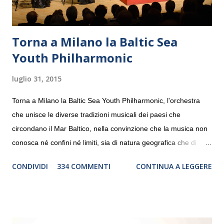
Torna a Milano la Baltic Sea
Youth Philharmonic
luglio 31, 2015
Torna a Milano la Baltic Sea Youth Philharmonic, l'orchestra
che unisce le diverse tradizioni musicali dei paesi che
circondano il Mar Baltico, nella convinzione che la musica non
conosca né confini né limiti, sia di natura geografica che di
genere. Il tour, realizzato grazie al sostegno di Saipem,
CONDIVIDI
334 COMMENTI
CONTINUA A LEGGERE
debutterà il 10 settembre a Heiden, in Germania, e toccherà, in
dieci giorni, nove differenti città in Svizzera, Italia, Danimarca e
Polonia. In Italia la Baltic Sea Youth Philharmonic sarà a Milano
il 14 settembre nel suggestivo contesto della Basilica di Santa