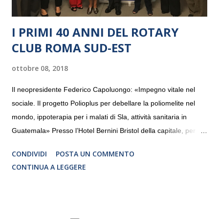
I PRIMI 40 ANNI DEL ROTARY
CLUB ROMA SUD-EST
ottobre 08, 2018
Il neopresidente Federico Capoluongo: «Impegno vitale nel
sociale. Il progetto Polioplus per debellare la poliomelite nel
mondo, ippoterapia per i malati di Sla, attività sanitaria in
Guatemala» Presso l’Hotel Bernini Bristol della capitale, per la
prima volta, sono stati presentati alla stampa i progetti in
CONDIVIDI
POSTA UN COMMENTO
programmazione del Rotary Club Roma Sud-Est che festeggia
CONTINUA A LEGGERE
i quaranta anni di attività. Un’occasione per raccontare al
mondo esterno i valori in cui il Club crede fermamente e che
muovono le azioni dei soci che lo compongono. Infatti le attività
che svolge il Rotary sono principalmente di volontariato e