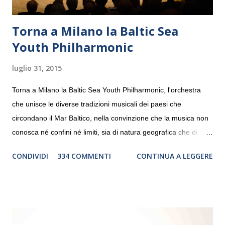
Torna a Milano la Baltic Sea
Youth Philharmonic
luglio 31, 2015
Torna a Milano la Baltic Sea Youth Philharmonic, l'orchestra
che unisce le diverse tradizioni musicali dei paesi che
circondano il Mar Baltico, nella convinzione che la musica non
conosca né confini né limiti, sia di natura geografica che di
genere. Il tour, realizzato grazie al sostegno di Saipem,
CONDIVIDI
334 COMMENTI
CONTINUA A LEGGERE
debutterà il 10 settembre a Heiden, in Germania, e toccherà, in
dieci giorni, nove differenti città in Svizzera, Italia, Danimarca e
Polonia. In Italia la Baltic Sea Youth Philharmonic sarà a Milano
il 14 settembre nel suggestivo contesto della Basilica di Santa
Maria delle Grazie, ospite dell’Associazione Musicale ArteViva,