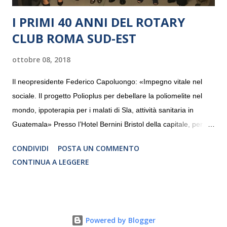
I PRIMI 40 ANNI DEL ROTARY
CLUB ROMA SUD-EST
ottobre 08, 2018
Il neopresidente Federico Capoluongo: «Impegno vitale nel
sociale. Il progetto Polioplus per debellare la poliomelite nel
mondo, ippoterapia per i malati di Sla, attività sanitaria in
Guatemala» Presso l’Hotel Bernini Bristol della capitale, per la
prima volta, sono stati presentati alla stampa i progetti in
CONDIVIDI
POSTA UN COMMENTO
programmazione del Rotary Club Roma Sud-Est che festeggia
CONTINUA A LEGGERE
i quaranta anni di attività. Un’occasione per raccontare al
mondo esterno i valori in cui il Club crede fermamente e che
muovono le azioni dei soci che lo compongono. Infatti le attività
che svolge il Rotary sono principalmente di volontariato e
Powered by Blogger
riguardano sia il territorio che le missioni all’estero in paesi in