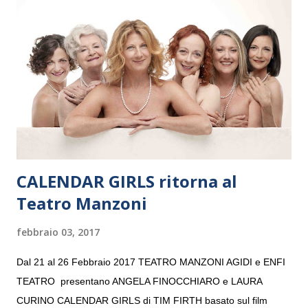
e a Verona il 15 settembre al Teatro Filarmonico per il festival
“Settembre dell’Accademia” dove si esibirà per il secondo anno
consecutivo. Il pubblico milanese avrà il piacere di applaudire i
giovani artisti della Baltic Sea Youth Philharmonic per la quarta
volta. L’orchestra, fondata nel 2008 da Kristjan Järvi (affiancato
da un prestigioso consiglio di consulent...
CALENDAR GIRLS ritorna al
Teatro Manzoni
febbraio 03, 2017
Dal 21 al 26 Febbraio 2017 TEATRO MANZONI AGIDI e ENFI
TEATRO presentano ANGELA FINOCCHIARO e LAURA
CURINO CALENDAR GIRLS di TIM FIRTH basato sul film