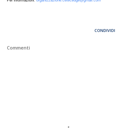
Per informazioni:
organizzazione.cetecedge@gmail.com
CONDIVIDI
Commenti