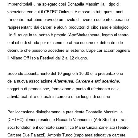
imprenditoriali», ha spiegato così Donatella Massimilla il tipo di
vocazione con cui il CETEC Onlus si è mosso in tutti questi anni.
L'incontro mattutino prevede un tavolo di lavoro a cui parteciperanno
rappresentanti dai carceri e alcuni produttori di cibo sano e biologico.
Un fil rouge in tal senso è proprio l'ApeShakespeare, legato al teatro
e al cibo di strada per reinserire le attrici cuoche ex-detenute o le
detenute che possono accedere all’esterno. L'ape car accompagnerà
il Milano Off Isola Festival dal 2 al 12 giugno.
Secondo appuntamento del 10 giugno h 16.30 è la presentazione
della nuova associazione
Altermusa. Carcere e arti sceniche
,
soggetto di promozione, formazione e punto di riferimento delle
attività teatrali e culturali in carcere e nei luoghi di confine.
Per l'occasione dialogheranno la presidente Donatella Massimilla
(CETEC), il vicepresidente Riccardo Vannuccini (ArteStudio) e tra i
soci fondatori e il comitato scientifico Maria Cinzia Zanellato (Teatro
Carcere Due Palazzi), Antonio Turco (capo area educativa carcere