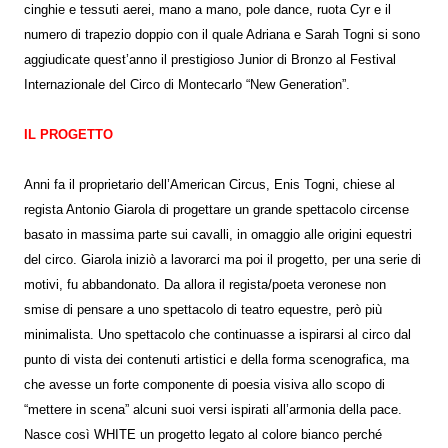
cinghie e tessuti aerei, mano a mano, pole dance, ruota Cyr e il
numero di trapezio doppio con il quale Adriana e Sarah Togni si sono
aggiudicate quest’anno il prestigioso Junior di Bronzo al Festival
Internazionale del Circo di Montecarlo “New Generation”.
IL PROGETTO
Anni fa il proprietario dell’American Circus, Enis Togni, chiese al
regista Antonio Giarola di progettare un grande spettacolo circense
basato in massima parte sui cavalli, in omaggio alle origini equestri
del circo. Giarola iniziò a lavorarci ma poi il progetto, per una serie di
motivi, fu abbandonato. Da allora il regista/poeta veronese non
smise di pensare a uno spettacolo di teatro equestre, però più
minimalista. Uno spettacolo che continuasse a ispirarsi al circo dal
punto di vista dei contenuti artistici e della forma scenografica, ma
che avesse un forte componente di poesia visiva allo scopo di
“mettere in scena” alcuni suoi versi ispirati all’armonia della pace.
Nasce così WHITE un progetto legato al colore bianco perché