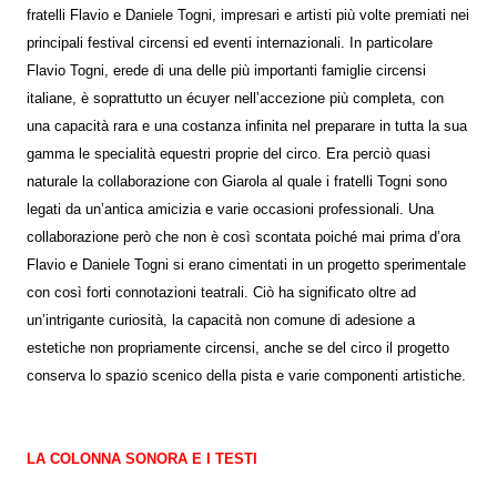
fratelli Flavio e Daniele Togni, impresari e artisti più volte premiati nei
principali festival circensi ed eventi internazionali. In particolare
Flavio Togni, erede di una delle più importanti famiglie circensi
italiane, è soprattutto un écuyer nell’accezione più completa, con
una capacità rara e una costanza infinita nel preparare in tutta la sua
gamma le specialità equestri proprie del circo. Era perciò quasi
naturale la collaborazione con Giarola al quale i fratelli Togni sono
legati da un’antica amicizia e varie occasioni professionali. Una
collaborazione però che non è così scontata poiché mai prima d’ora
Flavio e Daniele Togni si erano cimentati in un progetto sperimentale
con così forti connotazioni teatrali. Ciò ha significato oltre ad
un’intrigante curiosità, la capacità non comune di adesione a
estetiche non propriamente circensi, anche se del circo il progetto
conserva lo spazio scenico della pista e varie componenti artistiche.
LA COLONNA SONORA E I TESTI