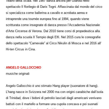
Teatro della Scala. Nel 1987 danza ancora per Giarola nello
spettacolo Il florilegio di Darix Togni. Affascinata dal mondo del circo
si specializza come ballerina a cavallo e acrobata aerea e
intraprende una tournée europea fino al 1994, quando viene
scritturata come insegnate di danza presso l’Accademia Nazionale
d’Arte Circense di Verona. Dal 2010 tiene corsi di propedeutica alla
danza nella scuola Il Tempio degli Elfi. Nel 2015 cura le coreografie
dello spettacolo “Carnevale” al Circo Nikulin di Mosca e nel 2016 all'
Hi-ten Circus in Cina.
ANGELO GALLOCCHIO
musiche originali
Angelo Gallocchio è uno stimato Hang player (suonatore di hang).
L’hang nasce in Svizzera nel 2000 ma con origini caraibiche dall’isola
di Trinidad, dove i bidoni di petrolio lasciati dagli americani venivano
battuti con il martello a formare una cupola concava e poi suonati