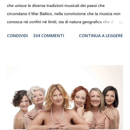
che unisce le diverse tradizioni musicali dei paesi che
circondano il Mar Baltico, nella convinzione che la musica non
conosca né confini né limiti, sia di natura geografica che di
genere. Il tour, realizzato grazie al sostegno di Saipem,
CONDIVIDI
334 COMMENTI
CONTINUA A LEGGERE
debutterà il 10 settembre a Heiden, in Germania, e toccherà, in
dieci giorni, nove differenti città in Svizzera, Italia, Danimarca e
Polonia. In Italia la Baltic Sea Youth Philharmonic sarà a Milano
il 14 settembre nel suggestivo contesto della Basilica di Santa
Maria delle Grazie, ospite dell’Associazione Musicale ArteViva,
e a Verona il 15 settembre al Teatro Filarmonico per il festival
“Settembre dell’Accademia” dove si esibirà per il secondo anno
consecutivo. Il pubblico milanese avrà il piacere di applaudire i
giovani artisti della Baltic Sea Youth Philharmonic per la quarta
volta. L’orchestra, fondata nel 2008 da Kristjan Järvi (affiancato
da un prestigioso consiglio di consulent...