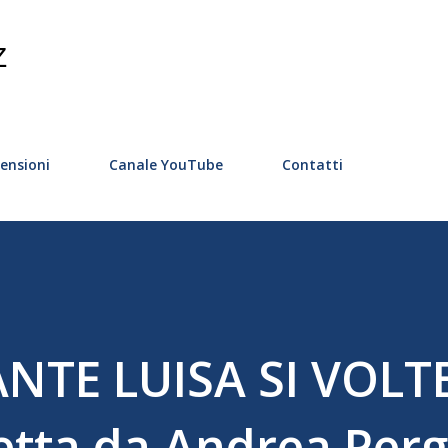
Passa ai contenuti principali
Z
ensioni
Canale YouTube
Contatti
ANTE LUISA SI VOLT
retta da Andrea Perg