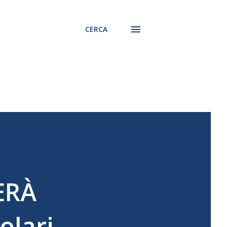
CERCA
ERÀ
olari