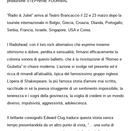
produzione STÉPHANE FOURNIAL
“Radio & Juliet” arriva al Teatro Brancaccio il 22 e 23 marzo dopo la
tournée internazionale in Belgio, Grecia, Croazia, Olanda, Portogallo,
Serbia, Francia, Israele, Singapore, USA e Corea.
I Radiohead, con il loro rock alternativo che esprime insieme
ottimismo e dolore, perdita e sensualità, firmano efficacemente la
colonna sonora di questo balletto, che è la rivisitazione di “Romeo e
Giulietta” in chiave moderna. L’azione si svolge nel presente ed è
ricca di rimandi all'attualità, tipica del famosissimo gruppo inglese.
L’opera di Shakespeare, la più famosa storia d'amore mai scritta,
racchiude in sé la poesia struggente di un sentimento impossibile, la
tenerezza e i sogni della giovinezza, la voglia di credere in un mondo
diverso, impulsività, aggressività, adolescenza.
Il brillante coreografo Edward Clug traduce questa storia senza
tempo presentandola da un altro punto di vista, “… una sorta di