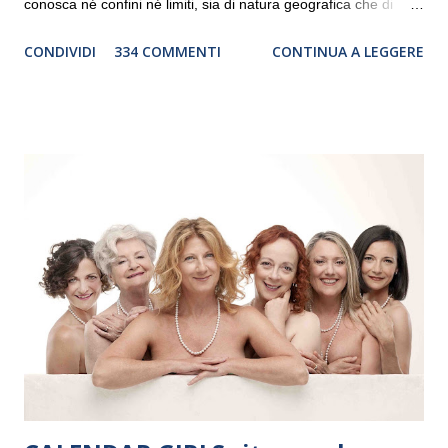
conosca né confini né limiti, sia di natura geografica che di
genere. Il tour, realizzato grazie al sostegno di Saipem,
CONDIVIDI
334 COMMENTI
CONTINUA A LEGGERE
debutterà il 10 settembre a Heiden, in Germania, e toccherà, in
dieci giorni, nove differenti città in Svizzera, Italia, Danimarca e
Polonia. In Italia la Baltic Sea Youth Philharmonic sarà a Milano
il 14 settembre nel suggestivo contesto della Basilica di Santa
Maria delle Grazie, ospite dell’Associazione Musicale ArteViva,
e a Verona il 15 settembre al Teatro Filarmonico per il festival
“Settembre dell’Accademia” dove si esibirà per il secondo anno
consecutivo. Il pubblico milanese avrà il piacere di applaudire i
giovani artisti della Baltic Sea Youth Philharmonic per la quarta
volta. L’orchestra, fondata nel 2008 da Kristjan Järvi (affiancato
da un prestigioso consiglio di consulent...