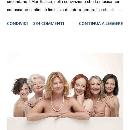
circondano il Mar Baltico, nella convinzione che la musica non
conosca né confini né limiti, sia di natura geografica che di
genere. Il tour, realizzato grazie al sostegno di Saipem,
CONDIVIDI
334 COMMENTI
CONTINUA A LEGGERE
debutterà il 10 settembre a Heiden, in Germania, e toccherà, in
dieci giorni, nove differenti città in Svizzera, Italia, Danimarca e
Polonia. In Italia la Baltic Sea Youth Philharmonic sarà a Milano
il 14 settembre nel suggestivo contesto della Basilica di Santa
Maria delle Grazie, ospite dell’Associazione Musicale ArteViva,
e a Verona il 15 settembre al Teatro Filarmonico per il festival
“Settembre dell’Accademia” dove si esibirà per il secondo anno
consecutivo. Il pubblico milanese avrà il piacere di applaudire i
giovani artisti della Baltic Sea Youth Philharmonic per la quarta
volta. L’orchestra, fondata nel 2008 da Kristjan Järvi (affiancato
da un prestigioso consiglio di consulent...