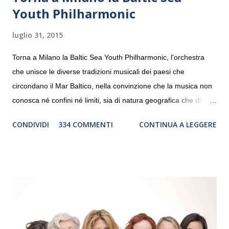
Youth Philharmonic
luglio 31, 2015
Torna a Milano la Baltic Sea Youth Philharmonic, l'orchestra
che unisce le diverse tradizioni musicali dei paesi che
circondano il Mar Baltico, nella convinzione che la musica non
conosca né confini né limiti, sia di natura geografica che di
genere. Il tour, realizzato grazie al sostegno di Saipem,
CONDIVIDI
334 COMMENTI
CONTINUA A LEGGERE
debutterà il 10 settembre a Heiden, in Germania, e toccherà, in
dieci giorni, nove differenti città in Svizzera, Italia, Danimarca e
Polonia. In Italia la Baltic Sea Youth Philharmonic sarà a Milano
il 14 settembre nel suggestivo contesto della Basilica di Santa
Maria delle Grazie, ospite dell’Associazione Musicale ArteViva,
e a Verona il 15 settembre al Teatro Filarmonico per il festival
“Settembre dell’Accademia” dove si esibirà per il secondo anno