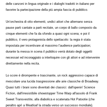
delle canzoni in lingua originale e i dialoghi tradotti in italiano per
favorire la partecipazione della più ampia fascia di pubblico.
Un’orchestra di otto elementi, undici attori che alternano senza
pause parti cantate a parti recitate, un corpo di ballo composto da
cinque elementi che fa da sfondo a quasi ogni scena; e poi il
pubblico, il vero protagonista dello spettacolo: la regia è stata
impostata per incentivare al massimo l’audience participation;
durante la messa in scena il pubblico verrà dotato degli oggetti
necessari ed incoraggiato a interloquire con gli attori e ad intervenire
direttamente nella recita.
Lo score è dirompente e trascinante, un rock aggressivo capace di
mescolare una lucida trasgressione alle arie classiche di Broadway.
Quasi tutti i brani sono diventati dei classici: dall'openin' Science
Fiction, dall'irresistibile showstopper Time Warp all'assolo di Frank
Sweet Transvestite, alla diabolica e scatenata Hot Patootie (che
peraltro aprì a Meatloaf la strada verso un successo mondiale).