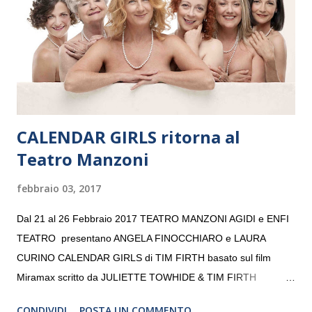
consecutivo. Il pubblico milanese avrà il piacere di applaudire i
giovani artisti della Baltic Sea Youth Philharmonic per la quarta
volta. L’orchestra, fondata nel 2008 da Kristjan Järvi (affiancato
da un prestigioso consiglio di consulent...
CALENDAR GIRLS ritorna al
Teatro Manzoni
febbraio 03, 2017
Dal 21 al 26 Febbraio 2017 TEATRO MANZONI AGIDI e ENFI
TEATRO presentano ANGELA FINOCCHIARO e LAURA
CURINO CALENDAR GIRLS di TIM FIRTH basato sul film
Miramax scritto da JULIETTE TOWHIDE & TIM FIRTH
Traduzione e adattamento STEFANIA BERTOLA Regia
CONDIVIDI
POSTA UN COMMENTO