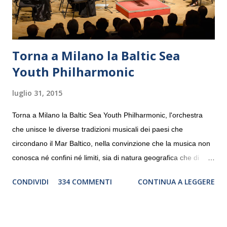
Torna a Milano la Baltic Sea
Youth Philharmonic
luglio 31, 2015
Torna a Milano la Baltic Sea Youth Philharmonic, l'orchestra
che unisce le diverse tradizioni musicali dei paesi che
circondano il Mar Baltico, nella convinzione che la musica non
conosca né confini né limiti, sia di natura geografica che di
genere. Il tour, realizzato grazie al sostegno di Saipem,
CONDIVIDI
334 COMMENTI
CONTINUA A LEGGERE
debutterà il 10 settembre a Heiden, in Germania, e toccherà, in
dieci giorni, nove differenti città in Svizzera, Italia, Danimarca e
Polonia. In Italia la Baltic Sea Youth Philharmonic sarà a Milano