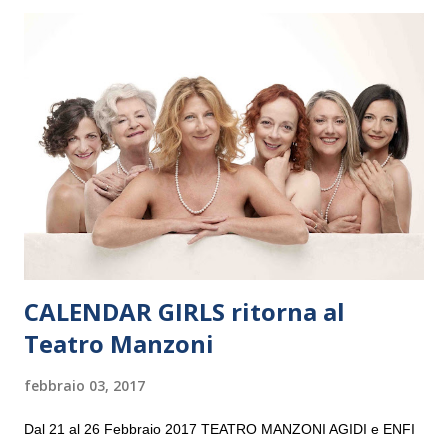
il 14 settembre nel suggestivo contesto della Basilica di Santa
Maria delle Grazie, ospite dell’Associazione Musicale ArteViva,
e a Verona il 15 settembre al Teatro Filarmonico per il festival
“Settembre dell’Accademia” dove si esibirà per il secondo anno
consecutivo. Il pubblico milanese avrà il piacere di applaudire i
giovani artisti della Baltic Sea Youth Philharmonic per la quarta
volta. L’orchestra, fondata nel 2008 da Kristjan Järvi (affiancato
da un prestigioso consiglio di consulent...
CALENDAR GIRLS ritorna al
Teatro Manzoni
febbraio 03, 2017
Dal 21 al 26 Febbraio 2017 TEATRO MANZONI AGIDI e ENFI