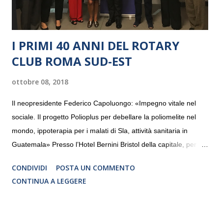
I PRIMI 40 ANNI DEL ROTARY
CLUB ROMA SUD-EST
ottobre 08, 2018
Il neopresidente Federico Capoluongo: «Impegno vitale nel
sociale. Il progetto Polioplus per debellare la poliomelite nel
mondo, ippoterapia per i malati di Sla, attività sanitaria in
Guatemala» Presso l’Hotel Bernini Bristol della capitale, per la
prima volta, sono stati presentati alla stampa i progetti in
CONDIVIDI
POSTA UN COMMENTO
programmazione del Rotary Club Roma Sud-Est che festeggia
CONTINUA A LEGGERE
i quaranta anni di attività. Un’occasione per raccontare al
mondo esterno i valori in cui il Club crede fermamente e che
muovono le azioni dei soci che lo compongono. Infatti le attività