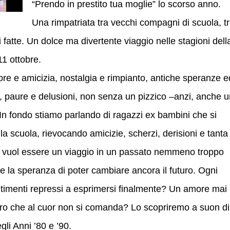
“Prendo in prestito tua moglie” lo scorso anno.
Una rimpatriata tra vecchi compagni di scuola, t
ai fatte. Un dolce ma divertente viaggio nelle stagioni dell
11 ottobre.
e e amicizia, nostalgia e rimpianto, antiche speranze e
i, paure e delusioni, non senza un pizzico –anzi, anche 
a. In fondo stiamo parlando di ragazzi ex bambini che si
ella scuola, rievocando amicizie, scherzi, derisioni e tanta
e vuol essere un viaggio in un passato nemmeno troppo
 la speranza di poter cambiare ancora il futuro. Ogni
entimenti repressi a esprimersi finalmente? Un amore mai
vero che al cuor non si comanda? Lo scopriremo a suon di
gli Anni ’80 e ’90.