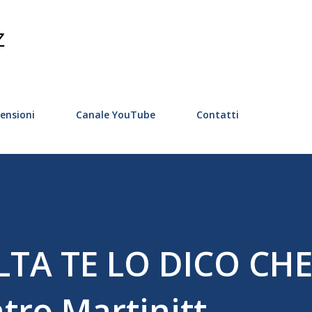
Passa ai contenuti principali
Z
ensioni
Canale YouTube
Contatti
TA TE LO DICO CHE
tro Martinitt.