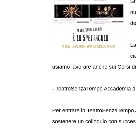
Sh
nu
de
La
ci
usiamo lavorare anche sui Corsi 
- TeatroSenzaTempo Accademia di
Per entrare in TeatroSenzaTempo 
sostenere un colloquio con success