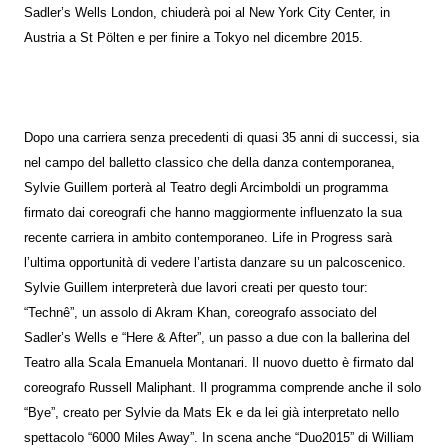
Sadler’s Wells London, chiuderà poi al New York City Center, in
Austria a St Pölten e per finire a Tokyo nel dicembre 2015.
Dopo una carriera senza precedenti di quasi 35 anni di successi, sia
nel campo del balletto classico che della danza contemporanea,
Sylvie Guillem porterà al Teatro degli Arcimboldi un programma
firmato dai coreografi che hanno maggiormente influenzato la sua
recente carriera in ambito contemporaneo. Life in Progress sarà
l’ultima opportunità di vedere l’artista danzare su un palcoscenico.
Sylvie Guillem interpreterà due lavori creati per questo tour:
“Technê”, un assolo di Akram Khan, coreografo associato del
Sadler’s Wells e “Here & After”, un passo a due con la ballerina del
Teatro alla Scala Emanuela Montanari. Il nuovo duetto è firmato dal
coreografo Russell Maliphant. Il programma comprende anche il solo
“Bye”, creato per Sylvie da Mats Ek e da lei già interpretato nello
spettacolo “6000 Miles Away”. In scena anche “Duo2015” di William