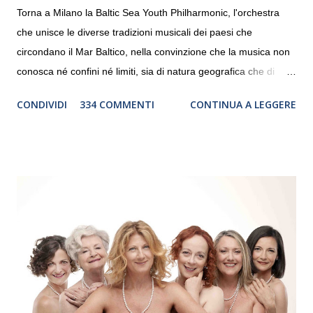
Torna a Milano la Baltic Sea Youth Philharmonic, l'orchestra
che unisce le diverse tradizioni musicali dei paesi che
circondano il Mar Baltico, nella convinzione che la musica non
conosca né confini né limiti, sia di natura geografica che di
genere. Il tour, realizzato grazie al sostegno di Saipem,
CONDIVIDI
334 COMMENTI
CONTINUA A LEGGERE
debutterà il 10 settembre a Heiden, in Germania, e toccherà, in
dieci giorni, nove differenti città in Svizzera, Italia, Danimarca e
Polonia. In Italia la Baltic Sea Youth Philharmonic sarà a Milano
il 14 settembre nel suggestivo contesto della Basilica di Santa
Maria delle Grazie, ospite dell’Associazione Musicale ArteViva,
e a Verona il 15 settembre al Teatro Filarmonico per il festival
“Settembre dell’Accademia” dove si esibirà per il secondo anno
consecutivo. Il pubblico milanese avrà il piacere di applaudire i
giovani artisti della Baltic Sea Youth Philharmonic per la quarta
volta. L’orchestra, fondata nel 2008 da Kristjan Järvi (affiancato
da un prestigioso consiglio di consulent...