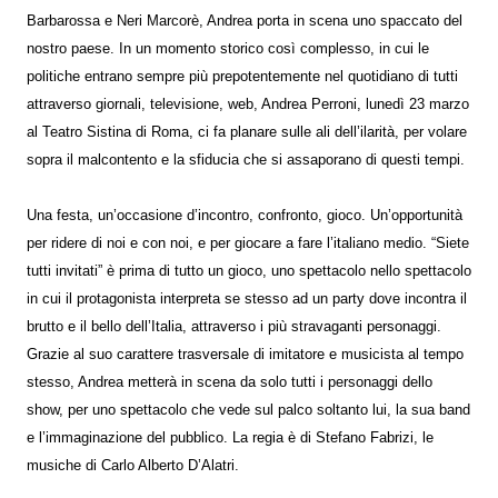
Barbarossa e Neri Marcorè, Andrea porta in scena uno spaccato del
nostro paese. In un momento storico così complesso, in cui le
politiche entrano sempre più prepotentemente nel quotidiano di tutti
attraverso giornali, televisione, web, Andrea Perroni, lunedì 23 marzo
al Teatro Sistina di Roma, ci fa planare sulle ali dell’ilarità, per volare
sopra il malcontento e la sfiducia che si assaporano di questi tempi.
Una festa, un’occasione d’incontro, confronto, gioco. Un’opportunità
per ridere di noi e con noi, e per giocare a fare l’italiano medio. “Siete
tutti invitati” è prima di tutto un gioco, uno spettacolo nello spettacolo
in cui il protagonista interpreta se stesso ad un party dove incontra il
brutto e il bello dell’Italia, attraverso i più stravaganti personaggi.
Grazie al suo carattere trasversale di imitatore e musicista al tempo
stesso, Andrea metterà in scena da solo tutti i personaggi dello
show, per uno spettacolo che vede sul palco soltanto lui, la sua band
e l’immaginazione del pubblico. La regia è di Stefano Fabrizi, le
musiche di Carlo Alberto D’Alatri.