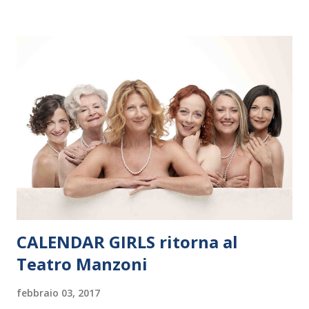
Polonia. In Italia la Baltic Sea Youth Philharmonic sarà a Milano
il 14 settembre nel suggestivo contesto della Basilica di Santa
Maria delle Grazie, ospite dell’Associazione Musicale ArteViva,
e a Verona il 15 settembre al Teatro Filarmonico per il festival
“Settembre dell’Accademia” dove si esibirà per il secondo anno
consecutivo. Il pubblico milanese avrà il piacere di applaudire i
giovani artisti della Baltic Sea Youth Philharmonic per la quarta
volta. L’orchestra, fondata nel 2008 da Kristjan Järvi (affiancato
da un prestigioso consiglio di consulent...
CALENDAR GIRLS ritorna al
Teatro Manzoni
febbraio 03, 2017