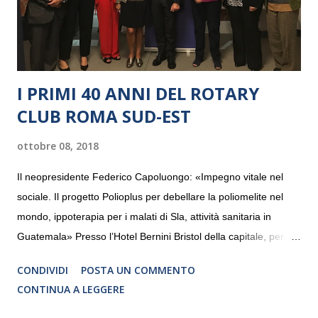
I PRIMI 40 ANNI DEL ROTARY
CLUB ROMA SUD-EST
ottobre 08, 2018
Il neopresidente Federico Capoluongo: «Impegno vitale nel
sociale. Il progetto Polioplus per debellare la poliomelite nel
mondo, ippoterapia per i malati di Sla, attività sanitaria in
Guatemala» Presso l’Hotel Bernini Bristol della capitale, per la
prima volta, sono stati presentati alla stampa i progetti in
CONDIVIDI
POSTA UN COMMENTO
programmazione del Rotary Club Roma Sud-Est che festeggia
CONTINUA A LEGGERE
i quaranta anni di attività. Un’occasione per raccontare al
mondo esterno i valori in cui il Club crede fermamente e che