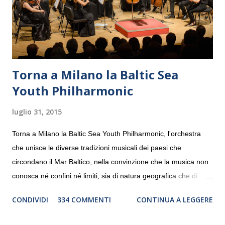
Torna a Milano la Baltic Sea
Youth Philharmonic
luglio 31, 2015
Torna a Milano la Baltic Sea Youth Philharmonic, l'orchestra
che unisce le diverse tradizioni musicali dei paesi che
circondano il Mar Baltico, nella convinzione che la musica non
conosca né confini né limiti, sia di natura geografica che di
genere. Il tour, realizzato grazie al sostegno di Saipem,
CONDIVIDI
334 COMMENTI
CONTINUA A LEGGERE
debutterà il 10 settembre a Heiden, in Germania, e toccherà, in
dieci giorni, nove differenti città in Svizzera, Italia, Danimarca e