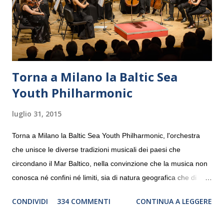
Torna a Milano la Baltic Sea
Youth Philharmonic
luglio 31, 2015
Torna a Milano la Baltic Sea Youth Philharmonic, l'orchestra
che unisce le diverse tradizioni musicali dei paesi che
circondano il Mar Baltico, nella convinzione che la musica non
conosca né confini né limiti, sia di natura geografica che di
genere. Il tour, realizzato grazie al sostegno di Saipem,
CONDIVIDI
334 COMMENTI
CONTINUA A LEGGERE
debutterà il 10 settembre a Heiden, in Germania, e toccherà, in
dieci giorni, nove differenti città in Svizzera, Italia, Danimarca e