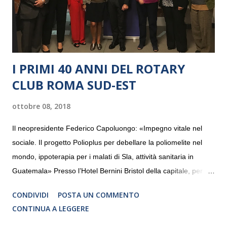
I PRIMI 40 ANNI DEL ROTARY
CLUB ROMA SUD-EST
ottobre 08, 2018
Il neopresidente Federico Capoluongo: «Impegno vitale nel
sociale. Il progetto Polioplus per debellare la poliomelite nel
mondo, ippoterapia per i malati di Sla, attività sanitaria in
Guatemala» Presso l’Hotel Bernini Bristol della capitale, per la
prima volta, sono stati presentati alla stampa i progetti in
CONDIVIDI
POSTA UN COMMENTO
programmazione del Rotary Club Roma Sud-Est che festeggia
CONTINUA A LEGGERE
i quaranta anni di attività. Un’occasione per raccontare al