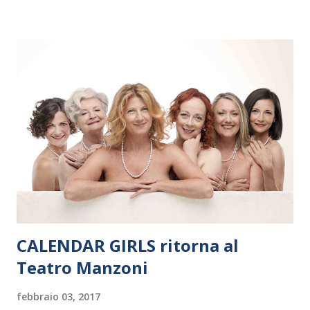
Polonia. In Italia la Baltic Sea Youth Philharmonic sarà a Milano
il 14 settembre nel suggestivo contesto della Basilica di Santa
Maria delle Grazie, ospite dell’Associazione Musicale ArteViva,
e a Verona il 15 settembre al Teatro Filarmonico per il festival
“Settembre dell’Accademia” dove si esibirà per il secondo anno
consecutivo. Il pubblico milanese avrà il piacere di applaudire i
giovani artisti della Baltic Sea Youth Philharmonic per la quarta
volta. L’orchestra, fondata nel 2008 da Kristjan Järvi (affiancato
da un prestigioso consiglio di consulent...
CALENDAR GIRLS ritorna al
Teatro Manzoni
febbraio 03, 2017