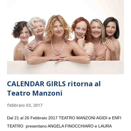
Maria delle Grazie, ospite dell’Associazione Musicale ArteViva,
e a Verona il 15 settembre al Teatro Filarmonico per il festival
“Settembre dell’Accademia” dove si esibirà per il secondo anno
consecutivo. Il pubblico milanese avrà il piacere di applaudire i
giovani artisti della Baltic Sea Youth Philharmonic per la quarta
volta. L’orchestra, fondata nel 2008 da Kristjan Järvi (affiancato
da un prestigioso consiglio di consulent...
CALENDAR GIRLS ritorna al
Teatro Manzoni
febbraio 03, 2017
Dal 21 al 26 Febbraio 2017 TEATRO MANZONI AGIDI e ENFI
TEATRO presentano ANGELA FINOCCHIARO e LAURA