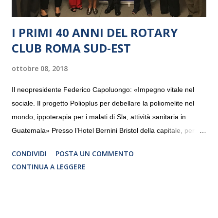
I PRIMI 40 ANNI DEL ROTARY
CLUB ROMA SUD-EST
ottobre 08, 2018
Il neopresidente Federico Capoluongo: «Impegno vitale nel
sociale. Il progetto Polioplus per debellare la poliomelite nel
mondo, ippoterapia per i malati di Sla, attività sanitaria in
Guatemala» Presso l’Hotel Bernini Bristol della capitale, per la
prima volta, sono stati presentati alla stampa i progetti in
CONDIVIDI
POSTA UN COMMENTO
programmazione del Rotary Club Roma Sud-Est che festeggia
CONTINUA A LEGGERE
i quaranta anni di attività. Un’occasione per raccontare al
mondo esterno i valori in cui il Club crede fermamente e che
muovono le azioni dei soci che lo compongono. Infatti le attività
che svolge il Rotary sono principalmente di volontariato e