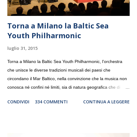
Torna a Milano la Baltic Sea
Youth Philharmonic
luglio 31, 2015
Torna a Milano la Baltic Sea Youth Philharmonic, l'orchestra
che unisce le diverse tradizioni musicali dei paesi che
circondano il Mar Baltico, nella convinzione che la musica non
conosca né confini né limiti, sia di natura geografica che di
genere. Il tour, realizzato grazie al sostegno di Saipem,
CONDIVIDI
334 COMMENTI
CONTINUA A LEGGERE
debutterà il 10 settembre a Heiden, in Germania, e toccherà, in
dieci giorni, nove differenti città in Svizzera, Italia, Danimarca e
Polonia. In Italia la Baltic Sea Youth Philharmonic sarà a Milano
il 14 settembre nel suggestivo contesto della Basilica di Santa