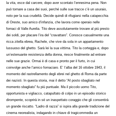
la vita, esce dal carcere, dopo aver scontato l’ennesima pena. Non
può tornare a casa dei suoi, perché sulle sue tracce c’è un usuraio,
noto per la sua crudeltà. Decide quindi di rifugiarsi nella catapecchia
di Oreste, suo amico d’infanzia, che lavora come operaio nelle
fornaci di Valle Aurelia. Tito deve assolutamente trovare al più presto
dei soldi, per placare l’ira del “cravattaro”. Conosce casualmente una
ricca zitella ebrea, Rachele, che vive da sola in un appartamento
lussuoso del ghetto. Sarà lei la sua vittima. Tito la corteggia e, dopo
un’estenuante resistenza della donna, riesce finalmente ad entrare
nelle sue grazie. Ormai è di casa e pronto per il furto, in cui
coinvolge anche l’amico fornaciaro. E’ l’alba del 16 ottobre 1943, il
momento del rastrellamento degli ebrei nel ghetto di Roma da parte
dei nazisti. In questa storia, mai il detto “Al posto sbagliato nel
momento sbagliato” fu più puntuale. Ma il piccolo uomo Tito,
opportunista e vigliacco, catapultato di colpo in un episodio storico
dirompente, scoprirà in sé un inaspettato coraggio che gli consentirà
un grande riscatto. “Ladro di razza” si ispira alla grande tradizione del
cinema neorealista, indagando in chiave di tragicommedia un