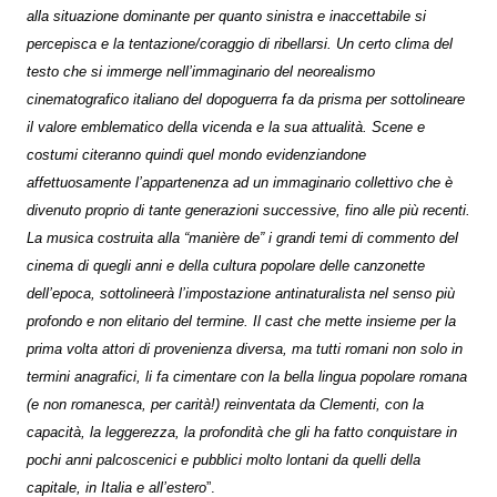
alla situazione dominante per quanto sinistra e inaccettabile si
percepisca e la tentazione/coraggio di ribellarsi. Un certo clima del
testo che si immerge nell’immaginario del neorealismo
cinematografico italiano del dopoguerra fa da prisma per sottolineare
il valore emblematico della vicenda e la sua attualità. Scene e
costumi citeranno quindi quel mondo evidenziandone
affettuosamente l’appartenenza ad un immaginario collettivo che è
divenuto proprio di tante generazioni successive, fino alle più recenti.
La musica costruita alla “manière de” i grandi temi di commento del
cinema di quegli anni e della cultura popolare delle canzonette
dell’epoca, sottolineerà l’impostazione antinaturalista nel senso più
profondo e non elitario del termine. Il cast che mette insieme per la
prima volta attori di provenienza diversa, ma tutti romani non solo in
termini anagrafici, li fa cimentare con la bella lingua popolare romana
(e non romanesca, per carità!) reinventata da Clementi, con la
capacità, la leggerezza, la profondità che gli ha fatto conquistare in
pochi anni palcoscenici e pubblici molto lontani da quelli della
capitale, in Italia e all’estero
”.