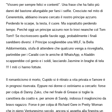
"Vissero per sempre felici e contenti". Una frase che ha fatto più
danni del bastone allungabile per farsi i selfie. Cresciute nel mito di
Cenerentola, abbiamo invano cercato il nostro principe azzurro.
Perdendo le scarpe, la testa, il cuore. Ma soprattutto perdendo
tempo. Perché oggi un principe azzurro non lo trovi neanche col Tom
Tom!! Se riscrivessero quelle favole oggi, probabilmente i finali
sarebbero diversi: il Principe sceglierebbe una MILF, la Bella
Addormentata, stufa di attendere che qualcuno venga a risvegliarla,
partirebbe per i Caraibi con le amiche di WhatsApp, e Aladdin
scapperebbe col genio e i soldi, lasciando Jasmine in braghe di tela
!!! I miti ci hanno fottute.
Il romanticismo è morto, Cupido si è ritirato a vita privata e l'amore è
in prognosi riservata. Eppure noi donne ci ostiniamo a cercarlo: forse
per colpa di Danny Zuko, che nel finale di Grease si toglie la
canottiera da coatto e, per amore di Sandy, indossa il maglioncino da
bravo ragazzo. Forse è per colpa di Richard Gere in Pretty Woman
che in pieno Ventunesimo secolo, ancora si aspetta alla finestra un