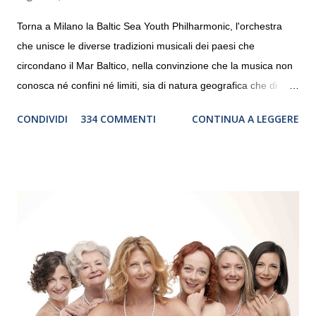
Torna a Milano la Baltic Sea Youth Philharmonic, l'orchestra
che unisce le diverse tradizioni musicali dei paesi che
circondano il Mar Baltico, nella convinzione che la musica non
conosca né confini né limiti, sia di natura geografica che di
genere. Il tour, realizzato grazie al sostegno di Saipem,
CONDIVIDI
334 COMMENTI
CONTINUA A LEGGERE
debutterà il 10 settembre a Heiden, in Germania, e toccherà, in
dieci giorni, nove differenti città in Svizzera, Italia, Danimarca e
Polonia. In Italia la Baltic Sea Youth Philharmonic sarà a Milano
il 14 settembre nel suggestivo contesto della Basilica di Santa
Maria delle Grazie, ospite dell’Associazione Musicale ArteViva,
e a Verona il 15 settembre al Teatro Filarmonico per il festival
“Settembre dell’Accademia” dove si esibirà per il secondo anno
consecutivo. Il pubblico milanese avrà il piacere di applaudire i
giovani artisti della Baltic Sea Youth Philharmonic per la quarta
volta. L’orchestra, fondata nel 2008 da Kristjan Järvi (affiancato