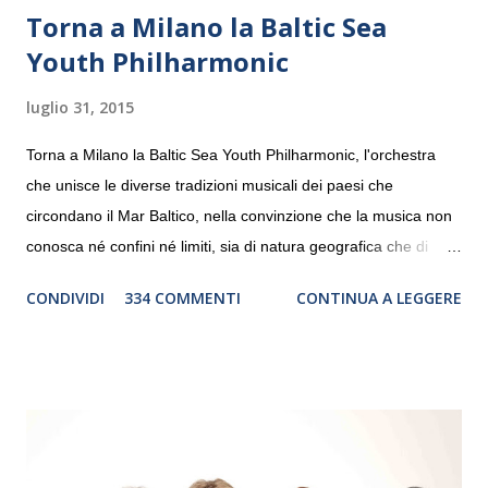
Torna a Milano la Baltic Sea
Youth Philharmonic
luglio 31, 2015
Torna a Milano la Baltic Sea Youth Philharmonic, l'orchestra
che unisce le diverse tradizioni musicali dei paesi che
circondano il Mar Baltico, nella convinzione che la musica non
conosca né confini né limiti, sia di natura geografica che di
genere. Il tour, realizzato grazie al sostegno di Saipem,
CONDIVIDI
334 COMMENTI
CONTINUA A LEGGERE
debutterà il 10 settembre a Heiden, in Germania, e toccherà, in
dieci giorni, nove differenti città in Svizzera, Italia, Danimarca e
Polonia. In Italia la Baltic Sea Youth Philharmonic sarà a Milano
il 14 settembre nel suggestivo contesto della Basilica di Santa
Maria delle Grazie, ospite dell’Associazione Musicale ArteViva,
e a Verona il 15 settembre al Teatro Filarmonico per il festival