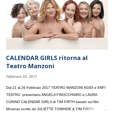
“Settembre dell’Accademia” dove si esibirà per il secondo anno
consecutivo. Il pubblico milanese avrà il piacere di applaudire i
giovani artisti della Baltic Sea Youth Philharmonic per la quarta
volta. L’orchestra, fondata nel 2008 da Kristjan Järvi (affiancato
da un prestigioso consiglio di consulent...
CALENDAR GIRLS ritorna al
Teatro Manzoni
febbraio 03, 2017
Dal 21 al 26 Febbraio 2017 TEATRO MANZONI AGIDI e ENFI
TEATRO presentano ANGELA FINOCCHIARO e LAURA
CURINO CALENDAR GIRLS di TIM FIRTH basato sul film
Miramax scritto da JULIETTE TOWHIDE & TIM FIRTH