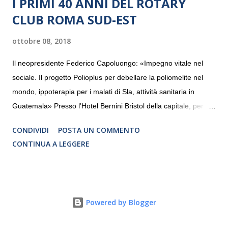
I PRIMI 40 ANNI DEL ROTARY
CLUB ROMA SUD-EST
ottobre 08, 2018
Il neopresidente Federico Capoluongo: «Impegno vitale nel
sociale. Il progetto Polioplus per debellare la poliomelite nel
mondo, ippoterapia per i malati di Sla, attività sanitaria in
Guatemala» Presso l’Hotel Bernini Bristol della capitale, per la
prima volta, sono stati presentati alla stampa i progetti in
CONDIVIDI
POSTA UN COMMENTO
programmazione del Rotary Club Roma Sud-Est che festeggia
CONTINUA A LEGGERE
i quaranta anni di attività. Un’occasione per raccontare al
mondo esterno i valori in cui il Club crede fermamente e che
muovono le azioni dei soci che lo compongono. Infatti le attività
che svolge il Rotary sono principalmente di volontariato e
Powered by Blogger
riguardano sia il territorio che le missioni all’estero in paesi in
via di sviluppo.