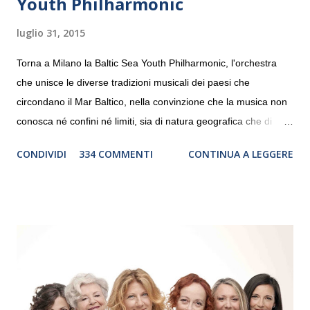
Youth Philharmonic
luglio 31, 2015
Torna a Milano la Baltic Sea Youth Philharmonic, l'orchestra
che unisce le diverse tradizioni musicali dei paesi che
circondano il Mar Baltico, nella convinzione che la musica non
conosca né confini né limiti, sia di natura geografica che di
genere. Il tour, realizzato grazie al sostegno di Saipem,
CONDIVIDI
334 COMMENTI
CONTINUA A LEGGERE
debutterà il 10 settembre a Heiden, in Germania, e toccherà, in
dieci giorni, nove differenti città in Svizzera, Italia, Danimarca e
Polonia. In Italia la Baltic Sea Youth Philharmonic sarà a Milano
il 14 settembre nel suggestivo contesto della Basilica di Santa
Maria delle Grazie, ospite dell’Associazione Musicale ArteViva,
e a Verona il 15 settembre al Teatro Filarmonico per il festival
“Settembre dell’Accademia” dove si esibirà per il secondo anno
consecutivo. Il pubblico milanese avrà il piacere di applaudire i