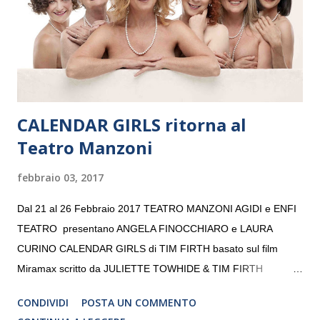
giovani artisti della Baltic Sea Youth Philharmonic per la quarta
volta. L’orchestra, fondata nel 2008 da Kristjan Järvi (affiancato
da un prestigioso consiglio di consulent...
CALENDAR GIRLS ritorna al
Teatro Manzoni
febbraio 03, 2017
Dal 21 al 26 Febbraio 2017 TEATRO MANZONI AGIDI e ENFI
TEATRO presentano ANGELA FINOCCHIARO e LAURA
CURINO CALENDAR GIRLS di TIM FIRTH basato sul film
Miramax scritto da JULIETTE TOWHIDE & TIM FIRTH
Traduzione e adattamento STEFANIA BERTOLA Regia
CONDIVIDI
POSTA UN COMMENTO
CRISTINA PEZZOLI