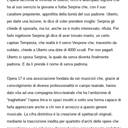
ha al suo servizio la giovane e furba Serpina che, con il suo
carattere prepotente, approfitta della bontà del suo padrone. Uberto,
per darle una lezione, le dice di voler prendere moglie: Serpina gli
chiede di sposarla, ma lui, anche se è molto interessato, rifiuta. Per
farlo ingelosire Serpina gli dice di aver trovato marito, un certo
capitan Tempesta, che realtà è il servo Vespone che, travestito da
soldato, chiede a Uberto una dote di 4000 scudi. Per non pagarli
Uberto si sposa Serpina, la quale da serva diventa finalmente
padrona. E da lì prende il nome di serva padrona.
Opera 17 è una associazione fondata da sei musicisti che, grazie al
coinvolgimento di diverse professionalità in campo teatrale, hanno
dato vita ad una compagnia lirico-teatrale che ha l’ambizione di
“traghettare” l’opera lirica in spazi insoliti e sotto una forma capace di
farla apprezzare anche a chi non è avvezzo a questo genere
musicale. La cifra distintiva è la creazione di spettacoli originali,
mediante la trascrizione inedita per quartetto d’archi delle opere che