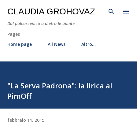
Passa ai contenuti principali
CLAUDIA GROHOVAZ
Dal palcoscenico a dietro le quinte
Pages
Home page
All News
Altro…
"La Serva Padrona": la lirica al
PimOff
febbraio 11, 2015