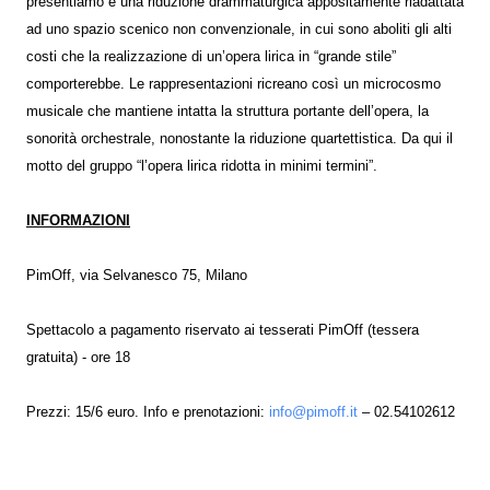
presentiamo e una riduzione drammaturgica appositamente riadattata
ad uno spazio scenico non convenzionale, in cui sono aboliti gli alti
costi che la realizzazione di un’opera lirica in “grande stile”
comporterebbe. Le rappresentazioni ricreano così un microcosmo
musicale che mantiene intatta la struttura portante dell’opera, la
sonorità orchestrale, nonostante la riduzione quartettistica. Da qui il
motto del gruppo “l’opera lirica ridotta in minimi termini”.
INFORMAZIONI
PimOff, via Selvanesco 75, Milano
Spettacolo a pagamento riservato ai tesserati PimOff (tessera
gratuita) - ore 18
Prezzi: 15/6 euro. Info e prenotazioni:
info@pimoff.it
– 02.54102612