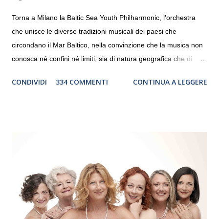
Torna a Milano la Baltic Sea Youth Philharmonic, l'orchestra
che unisce le diverse tradizioni musicali dei paesi che
circondano il Mar Baltico, nella convinzione che la musica non
conosca né confini né limiti, sia di natura geografica che di
genere. Il tour, realizzato grazie al sostegno di Saipem,
CONDIVIDI
334 COMMENTI
CONTINUA A LEGGERE
debutterà il 10 settembre a Heiden, in Germania, e toccherà, in
dieci giorni, nove differenti città in Svizzera, Italia, Danimarca e
Polonia. In Italia la Baltic Sea Youth Philharmonic sarà a Milano
il 14 settembre nel suggestivo contesto della Basilica di Santa
Maria delle Grazie, ospite dell’Associazione Musicale ArteViva,
e a Verona il 15 settembre al Teatro Filarmonico per il festival
“Settembre dell’Accademia” dove si esibirà per il secondo anno
consecutivo. Il pubblico milanese avrà il piacere di applaudire i
giovani artisti della Baltic Sea Youth Philharmonic per la quarta
volta. L’orchestra, fondata nel 2008 da Kristjan Järvi (affiancato