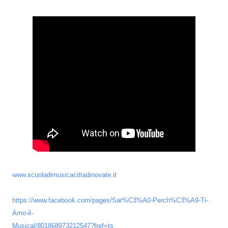
www.scuoladimusicacittadinovate.it
https://www.facebook.com/pages/Sar%C3%A0-Perch%C3%A9-Ti-
Amo-il-
Musical/801868973212547?fref=ts