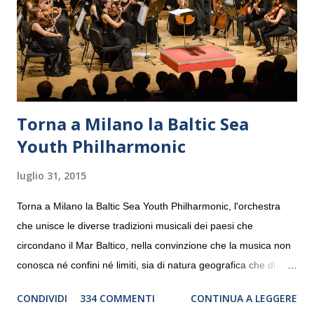
Torna a Milano la Baltic Sea
Youth Philharmonic
luglio 31, 2015
Torna a Milano la Baltic Sea Youth Philharmonic, l'orchestra
che unisce le diverse tradizioni musicali dei paesi che
circondano il Mar Baltico, nella convinzione che la musica non
conosca né confini né limiti, sia di natura geografica che di
genere. Il tour, realizzato grazie al sostegno di Saipem,
CONDIVIDI
334 COMMENTI
CONTINUA A LEGGERE
debutterà il 10 settembre a Heiden, in Germania, e toccherà, in