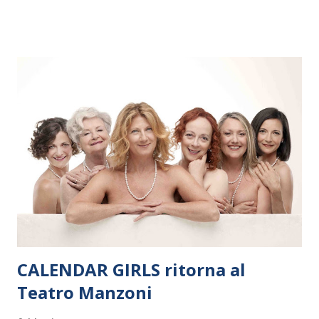
dieci giorni, nove differenti città in Svizzera, Italia, Danimarca e
Polonia. In Italia la Baltic Sea Youth Philharmonic sarà a Milano
il 14 settembre nel suggestivo contesto della Basilica di Santa
Maria delle Grazie, ospite dell’Associazione Musicale ArteViva,
e a Verona il 15 settembre al Teatro Filarmonico per il festival
“Settembre dell’Accademia” dove si esibirà per il secondo anno
consecutivo. Il pubblico milanese avrà il piacere di applaudire i
giovani artisti della Baltic Sea Youth Philharmonic per la quarta
volta. L’orchestra, fondata nel 2008 da Kristjan Järvi (affiancato
da un prestigioso consiglio di consulent...
CALENDAR GIRLS ritorna al
Teatro Manzoni