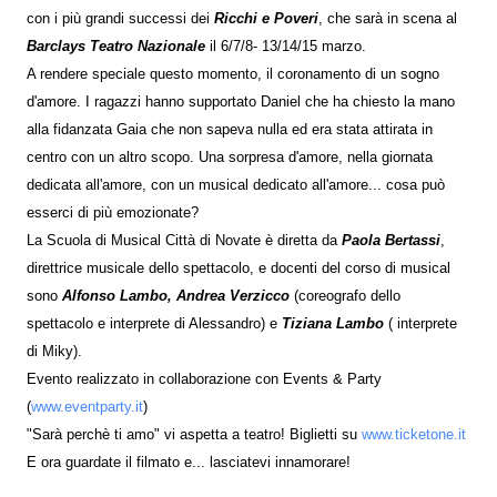
con i più grandi successi dei
Ricchi e Poveri
, che sarà in scena al
Barclays Teatro Nazionale
il 6/7/8- 13/14/15 marzo.
A rendere speciale questo momento, il coronamento di un sogno
d'amore. I ragazzi hanno supportato Daniel che ha chiesto la mano
alla fidanzata Gaia che non sapeva nulla ed era stata attirata in
centro con un altro scopo. Una sorpresa d'amore, nella giornata
dedicata all'amore, con un musical dedicato all'amore... cosa può
esserci di più emozionate?
La Scuola di Musical Città di Novate è diretta da
Paola Bertassi
,
direttrice musicale dello spettacolo, e docenti del corso di musical
sono
Alfonso Lambo, Andrea Verzicco
(coreografo dello
spettacolo e interprete di Alessandro) e
Tiziana Lambo
( interprete
di Miky).
Evento realizzato in collaborazione con Events & Party
(
www.eventparty.it
)
"Sarà perchè ti amo" vi aspetta a teatro! Biglietti su
www.ticketone.it
E ora guardate il filmato e... lasciatevi innamorare!