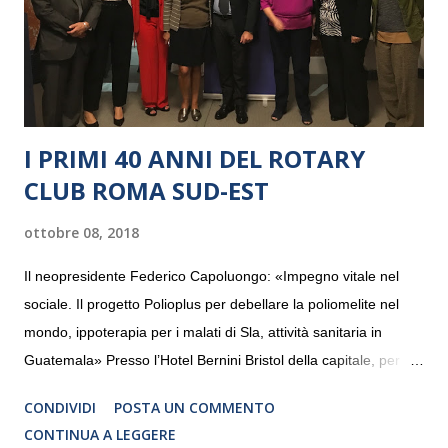
I PRIMI 40 ANNI DEL ROTARY
CLUB ROMA SUD-EST
ottobre 08, 2018
Il neopresidente Federico Capoluongo: «Impegno vitale nel
sociale. Il progetto Polioplus per debellare la poliomelite nel
mondo, ippoterapia per i malati di Sla, attività sanitaria in
Guatemala» Presso l’Hotel Bernini Bristol della capitale, per la
prima volta, sono stati presentati alla stampa i progetti in
CONDIVIDI
POSTA UN COMMENTO
programmazione del Rotary Club Roma Sud-Est che festeggia
CONTINUA A LEGGERE
i quaranta anni di attività. Un’occasione per raccontare al