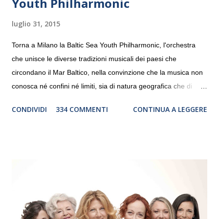
Youth Philharmonic
luglio 31, 2015
Torna a Milano la Baltic Sea Youth Philharmonic, l'orchestra
che unisce le diverse tradizioni musicali dei paesi che
circondano il Mar Baltico, nella convinzione che la musica non
conosca né confini né limiti, sia di natura geografica che di
genere. Il tour, realizzato grazie al sostegno di Saipem,
CONDIVIDI
334 COMMENTI
CONTINUA A LEGGERE
debutterà il 10 settembre a Heiden, in Germania, e toccherà, in
dieci giorni, nove differenti città in Svizzera, Italia, Danimarca e
Polonia. In Italia la Baltic Sea Youth Philharmonic sarà a Milano
il 14 settembre nel suggestivo contesto della Basilica di Santa
Maria delle Grazie, ospite dell’Associazione Musicale ArteViva,
e a Verona il 15 settembre al Teatro Filarmonico per il festival
“Settembre dell’Accademia” dove si esibirà per il secondo anno
consecutivo. Il pubblico milanese avrà il piacere di applaudire i