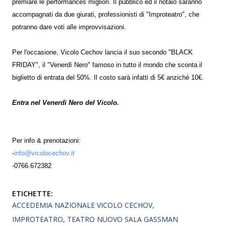
premiare le performances migliori. Il pubblico ed il notaio saranno
accompagnati da due giurati, professionisti di "Improteatro", che
potranno dare voti alle improvvisazioni.
Per l'occasione, Vicolo Cechov lancia il suo secondo "BLACK
FRIDAY", il "Venerdì Nero" famoso in tutto il mondo che sconta il
biglietto di entrata del 50%. Il costo sarà infatti di 5€ anziché 10€.
Entra nel Venerdì Nero del Vicolo.
Per info & prenotazioni:
-
info@vicolocechov.it
-0766.672382
ETICHETTE:
ACCEDEMIA NAZIONALE VICOLO CECHOV
IMPROTEATRO
TEATRO NUOVO SALA GASSMAN