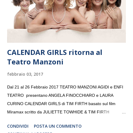
giovani artisti della Baltic Sea Youth Philharmonic per la quarta
volta. L’orchestra, fondata nel 2008 da Kristjan Järvi (affiancato
da un prestigioso consiglio di consulent...
CALENDAR GIRLS ritorna al
Teatro Manzoni
febbraio 03, 2017
Dal 21 al 26 Febbraio 2017 TEATRO MANZONI AGIDI e ENFI
TEATRO presentano ANGELA FINOCCHIARO e LAURA
CURINO CALENDAR GIRLS di TIM FIRTH basato sul film
Miramax scritto da JULIETTE TOWHIDE & TIM FIRTH
Traduzione e adattamento STEFANIA BERTOLA Regia
CONDIVIDI
POSTA UN COMMENTO
CRISTINA PEZZOLI