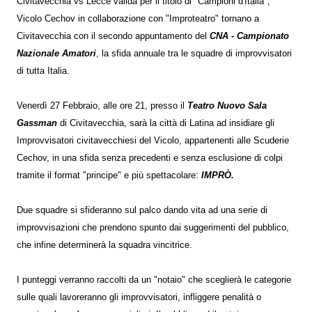
Civitavecchia vs Lecce valida per il titolo di "Campioni d'Italia",
Vicolo Cechov in collaborazione con "Improteatro" tornano a
Civitavecchia con il secondo appuntamento del
CNA - Campionato
Nazionale Amatori
, la sfida annuale tra le squadre di improvvisatori
di tutta Italia.
Venerdì 27 Febbraio, alle ore 21, presso il
Teatro Nuovo Sala
Gassman
di Civitavecchia, sarà la città di Latina ad insidiare gli
Improvvisatori civitavecchiesi del Vicolo, appartenenti alle Scuderie
Cechov, in una sfida senza precedenti e senza esclusione di colpi
tramite il format "principe" e più spettacolare:
IMPRÒ.
Due squadre si sfideranno sul palco dando vita ad una serie di
improvvisazioni che prendono spunto dai suggerimenti del pubblico,
che infine determinerà la squadra vincitrice.
I punteggi verranno raccolti da un "notaio" che sceglierà le categorie
sulle quali lavoreranno gli improvvisatori, infliggere penalità o