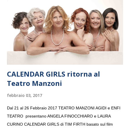
e a Verona il 15 settembre al Teatro Filarmonico per il festival
“Settembre dell’Accademia” dove si esibirà per il secondo anno
consecutivo. Il pubblico milanese avrà il piacere di applaudire i
giovani artisti della Baltic Sea Youth Philharmonic per la quarta
volta. L’orchestra, fondata nel 2008 da Kristjan Järvi (affiancato
da un prestigioso consiglio di consulent...
CALENDAR GIRLS ritorna al
Teatro Manzoni
febbraio 03, 2017
Dal 21 al 26 Febbraio 2017 TEATRO MANZONI AGIDI e ENFI
TEATRO presentano ANGELA FINOCCHIARO e LAURA
CURINO CALENDAR GIRLS di TIM FIRTH basato sul film