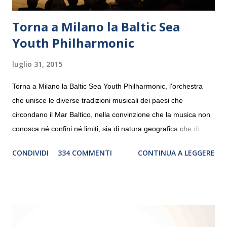
Torna a Milano la Baltic Sea
Youth Philharmonic
luglio 31, 2015
Torna a Milano la Baltic Sea Youth Philharmonic, l'orchestra
che unisce le diverse tradizioni musicali dei paesi che
circondano il Mar Baltico, nella convinzione che la musica non
conosca né confini né limiti, sia di natura geografica che di
genere. Il tour, realizzato grazie al sostegno di Saipem,
CONDIVIDI
334 COMMENTI
CONTINUA A LEGGERE
debutterà il 10 settembre a Heiden, in Germania, e toccherà, in
dieci giorni, nove differenti città in Svizzera, Italia, Danimarca e
Polonia. In Italia la Baltic Sea Youth Philharmonic sarà a Milano
il 14 settembre nel suggestivo contesto della Basilica di Santa
Maria delle Grazie, ospite dell’Associazione Musicale ArteViva,