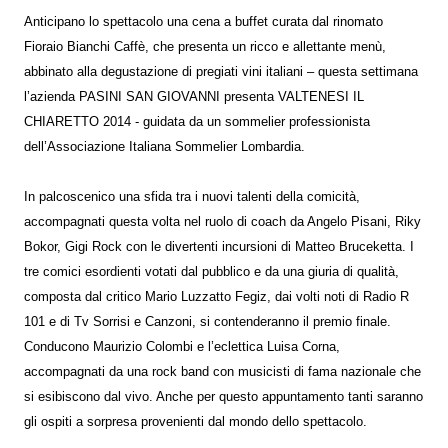
Anticipano lo spettacolo una cena a buffet curata dal rinomato
Fioraio Bianchi Caffè, che presenta un ricco e allettante menù,
abbinato alla degustazione di pregiati vini italiani – questa settimana
l’azienda PASINI SAN GIOVANNI presenta VALTENESI IL
CHIARETTO 2014 - guidata da un sommelier professionista
dell’Associazione Italiana Sommelier Lombardia.
In palcoscenico una sfida tra i nuovi talenti della comicità,
accompagnati questa volta nel ruolo di coach da Angelo Pisani, Riky
Bokor, Gigi Rock con le divertenti incursioni di Matteo Bruceketta. I
tre comici esordienti votati dal pubblico e da una giuria di qualità,
composta dal critico Mario Luzzatto Fegiz, dai volti noti di Radio R
101 e di Tv Sorrisi e Canzoni, si contenderanno il premio finale.
Conducono Maurizio Colombi e l’eclettica Luisa Corna,
accompagnati da una rock band con musicisti di fama nazionale che
si esibiscono dal vivo. Anche per questo appuntamento tanti saranno
gli ospiti a sorpresa provenienti dal mondo dello spettacolo.