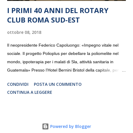
I PRIMI 40 ANNI DEL ROTARY
CLUB ROMA SUD-EST
ottobre 08, 2018
Il neopresidente Federico Capoluongo: «Impegno vitale nel
sociale. Il progetto Polioplus per debellare la poliomelite nel
mondo, ippoterapia per i malati di Sla, attività sanitaria in
Guatemala» Presso l’Hotel Bernini Bristol della capitale, per la
prima volta, sono stati presentati alla stampa i progetti in
CONDIVIDI
POSTA UN COMMENTO
programmazione del Rotary Club Roma Sud-Est che festeggia
CONTINUA A LEGGERE
i quaranta anni di attività. Un’occasione per raccontare al
mondo esterno i valori in cui il Club crede fermamente e che
muovono le azioni dei soci che lo compongono. Infatti le attività
che svolge il Rotary sono principalmente di volontariato e
Powered by Blogger
riguardano sia il territorio che le missioni all’estero in paesi in