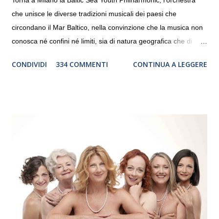
che unisce le diverse tradizioni musicali dei paesi che
circondano il Mar Baltico, nella convinzione che la musica non
conosca né confini né limiti, sia di natura geografica che di
genere. Il tour, realizzato grazie al sostegno di Saipem,
CONDIVIDI
334 COMMENTI
CONTINUA A LEGGERE
debutterà il 10 settembre a Heiden, in Germania, e toccherà, in
dieci giorni, nove differenti città in Svizzera, Italia, Danimarca e
Polonia. In Italia la Baltic Sea Youth Philharmonic sarà a Milano
il 14 settembre nel suggestivo contesto della Basilica di Santa
Maria delle Grazie, ospite dell’Associazione Musicale ArteViva,
e a Verona il 15 settembre al Teatro Filarmonico per il festival
“Settembre dell’Accademia” dove si esibirà per il secondo anno
consecutivo. Il pubblico milanese avrà il piacere di applaudire i
giovani artisti della Baltic Sea Youth Philharmonic per la quarta
volta. L’orchestra, fondata nel 2008 da Kristjan Järvi (affiancato
da un prestigioso consiglio di consulent...