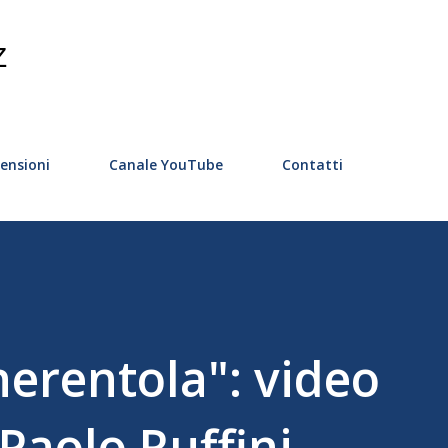
Passa ai contenuti principali
Z
ensioni
Canale YouTube
Contatti
nerentola": video
 Paolo Ruffini.