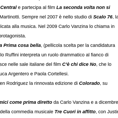
Central
e partecipa al film
La seconda volta non si
artinotti. Sempre nel 2007 è nello studio di
Scalo 76
, l
dicata alla musica. Nel 2009 Carlo Vanzina lo chiama in
protagonista.
a Prima cosa bella
, (pellicola scelta per la candidatura
lo Ruffini interpreta un ruolo drammatico al fianco di
sce nelle sale italiane del film
C’è chi dice No
, che lo
Luca Argentero e Paola Cortellesi.
n Rodriguez la rinnovata edizione di
Colorado
, su
mici come prima diretto
da Carlo Vanzina e a dicembr
e della commedia musicale
Tre Cuori in affitto
, con Just