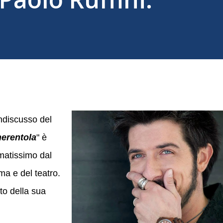
indiscusso del
erentola
" è
matissimo dal
ma e del teatro.
to della sua