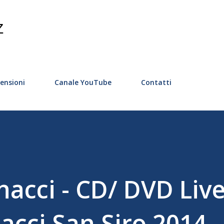
Passa ai contenuti principali
Z
ensioni
Canale YouTube
Contatti
nacci - CD/ DVD Liv
acci San Siro 2014