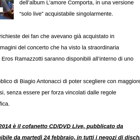
dell’album L’amore Comporta, in una versione
“solo live” acquistabile singolarmente.
richieste dei fan che avevano già acquistato in
magini del concerto che ha visto la straordinaria
 Eros Ramazzotti saranno disponibili all’interno di uno
lico di Biagio Antonacci di poter scegliere con maggior
si, senza essere per forza vincolati dalle regole
fica.
4 è il cofanetto CD/DVD Live, pubblicato da
bile da martedì 24 febbraio, in tutti i negozi di disch