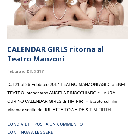
volta. L’orchestra, fondata nel 2008 da Kristjan Järvi (affiancato
da un prestigioso consiglio di consulent...
CALENDAR GIRLS ritorna al
Teatro Manzoni
febbraio 03, 2017
Dal 21 al 26 Febbraio 2017 TEATRO MANZONI AGIDI e ENFI
TEATRO presentano ANGELA FINOCCHIARO e LAURA
CURINO CALENDAR GIRLS di TIM FIRTH basato sul film
Miramax scritto da JULIETTE TOWHIDE & TIM FIRTH
Traduzione e adattamento STEFANIA BERTOLA Regia
CONDIVIDI
POSTA UN COMMENTO
CRISTINA PEZZOLI
CONTINUA A LEGGERE