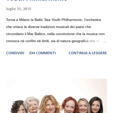
luglio 31, 2015
Torna a Milano la Baltic Sea Youth Philharmonic, l'orchestra
che unisce le diverse tradizioni musicali dei paesi che
circondano il Mar Baltico, nella convinzione che la musica non
conosca né confini né limiti, sia di natura geografica che di
genere. Il tour, realizzato grazie al sostegno di Saipem,
CONDIVIDI
334 COMMENTI
CONTINUA A LEGGERE
debutterà il 10 settembre a Heiden, in Germania, e toccherà, in
dieci giorni, nove differenti città in Svizzera, Italia, Danimarca e
Polonia. In Italia la Baltic Sea Youth Philharmonic sarà a Milano
il 14 settembre nel suggestivo contesto della Basilica di Santa
Maria delle Grazie, ospite dell’Associazione Musicale ArteViva,
e a Verona il 15 settembre al Teatro Filarmonico per il festival
“Settembre dell’Accademia” dove si esibirà per il secondo anno
consecutivo. Il pubblico milanese avrà il piacere di applaudire i
giovani artisti della Baltic Sea Youth Philharmonic per la quarta