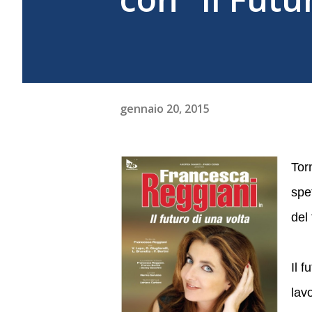
gennaio 20, 2015
Tor
spe
del 
Il f
lav