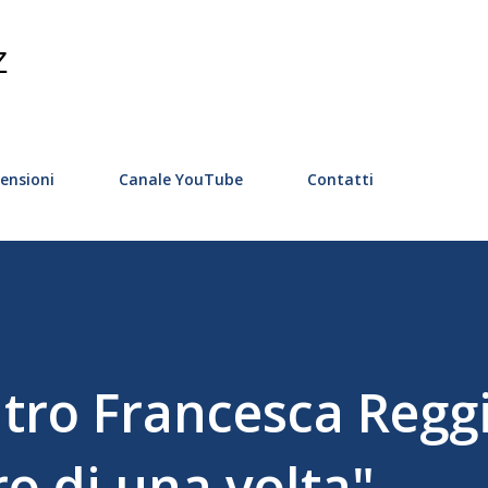
Passa ai contenuti principali
Z
ensioni
Canale YouTube
Contatti
atro Francesca Regg
ro di una volta"