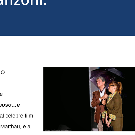
AIO
ce
 sposo…e
al celebre film
Matthau, e al