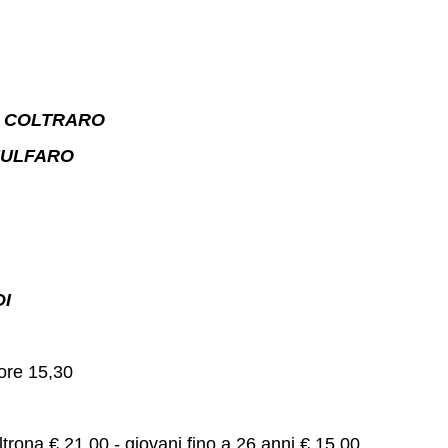
O COLTRARO
FULFARO
DI
 ore 15,30
oltrona € 21,00 - giovani fino a 26 anni € 15,00