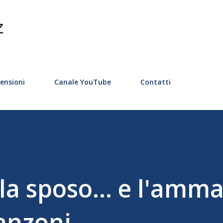
Passa ai contenuti principali
Z
ensioni
Canale YouTube
Contatti
, la sposo... e l'amm
anzoni.