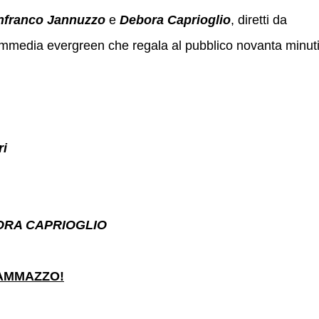
nfranco Jannuzzo
e
Debora Caprioglio
, diretti da
ommedia evergreen che regala al pubblico novanta minut
ri
ORA CAPRIOGLIO
’AMMAZZO!