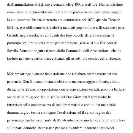
dall’ammaliatore sivigliano e contano oltre 4000 riscritture. Numerosissime
erano state le rappresentazioni teatrali con protagonista questo personaggio,
la cui immensa fortuna letteraria era cominciata nel 1630, quando Tirso de
Molina, probabilmente ispirandosi a racconti popolari che utilizzavano i padri
Gesuiti, negli spettacoli edificanti dei loro piccoli allievi facendone il
prototipo dell’eretico blasfemo per definizione, scrisse il suo Burlador de
Sevilla. Venne in seguito ripreso dalla Commedia dell’Arte italiana, che lo
incluse nel suo repertorio accentuando gli aspetti più comici della vicenda.
Molière attinge a queste fonti italiane e le rielabora per ricavarne un suo
personale Don Giovanni, ritraendolo come un personaggio raffinato, cinico,
dissacrante, in aperta opposizione con le convenzioni sociali, pronto a burlarsi
anche della religione. Nella scelta del Don Giovanni Khora.teatro ha
intravisto nella compresenza di toni drammatici e comici, un materiale
drammaturgico teso a coniugare l’esaltazione ed il senso tragico del
personaggio archetipico, mito dell’individualismo moderno, e le mirabili leve
sulle parti comiche, necessarie per meglio andare incontro al gusto del