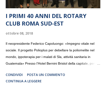
I PRIMI 40 ANNI DEL ROTARY
CLUB ROMA SUD-EST
ottobre 08, 2018
Il neopresidente Federico Capoluongo: «Impegno vitale nel
sociale. Il progetto Polioplus per debellare la poliomelite nel
mondo, ippoterapia per i malati di Sla, attività sanitaria in
Guatemala» Presso l’Hotel Bernini Bristol della capitale, per la
prima volta, sono stati presentati alla stampa i progetti in
CONDIVIDI
POSTA UN COMMENTO
programmazione del Rotary Club Roma Sud-Est che festeggia
CONTINUA A LEGGERE
i quaranta anni di attività. Un’occasione per raccontare al
mondo esterno i valori in cui il Club crede fermamente e che
muovono le azioni dei soci che lo compongono. Infatti le attività
che svolge il Rotary sono principalmente di volontariato e