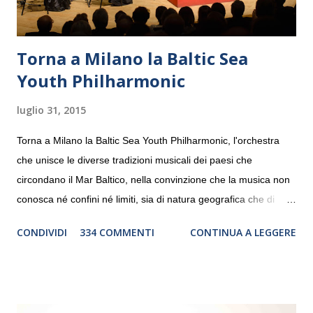
Torna a Milano la Baltic Sea
Youth Philharmonic
luglio 31, 2015
Torna a Milano la Baltic Sea Youth Philharmonic, l'orchestra
che unisce le diverse tradizioni musicali dei paesi che
circondano il Mar Baltico, nella convinzione che la musica non
conosca né confini né limiti, sia di natura geografica che di
genere. Il tour, realizzato grazie al sostegno di Saipem,
CONDIVIDI
334 COMMENTI
CONTINUA A LEGGERE
debutterà il 10 settembre a Heiden, in Germania, e toccherà, in
dieci giorni, nove differenti città in Svizzera, Italia, Danimarca e
Polonia. In Italia la Baltic Sea Youth Philharmonic sarà a Milano
il 14 settembre nel suggestivo contesto della Basilica di Santa