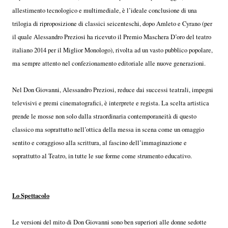
allestimento tecnologico e multimediale, è l’ideale conclusione di una
trilogia di riproposizione di classici seicenteschi, dopo Amleto e Cyrano (per
il quale Alessandro Preziosi ha ricevuto il Premio Maschera D’oro del teatro
italiano 2014 per il Miglior Monologo), rivolta ad un vasto pubblico popolare,
ma sempre attento nel confezionamento editoriale alle nuove generazioni.
Nel Don Giovanni, Alessandro Preziosi, reduce dai successi teatrali, impegni
televisivi e premi cinematografici, è interprete e regista. La scelta artistica
prende le mosse non solo dalla straordinaria contemporaneità di questo
classico ma soprattutto nell’ottica della messa in scena come un omaggio
sentito e coraggioso alla scrittura, al fascino dell’immaginazione e
soprattutto al Teatro, in tutte le sue forme come strumento educativo.
Lo Spettacolo
Le versioni del mito di Don Giovanni sono ben superiori alle donne sedotte