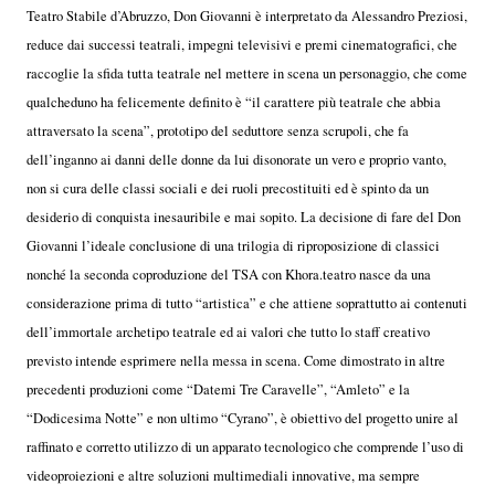
Teatro Stabile d’Abruzzo, Don Giovanni è interpretato da Alessandro Preziosi,
reduce dai successi teatrali, impegni televisivi e premi cinematografici, che
raccoglie la sfida tutta teatrale nel mettere in scena un personaggio, che come
qualcheduno ha felicemente definito è “il carattere più teatrale che abbia
attraversato la scena”, prototipo del seduttore senza scrupoli, che fa
dell’inganno ai danni delle donne da lui disonorate un vero e proprio vanto,
non si cura delle classi sociali e dei ruoli precostituiti ed è spinto da un
desiderio di conquista inesauribile e mai sopito. La decisione di fare del Don
Giovanni l’ideale conclusione di una trilogia di riproposizione di classici
nonché la seconda coproduzione del TSA con Khora.teatro nasce da una
considerazione prima di tutto “artistica” e che attiene soprattutto ai contenuti
dell’immortale archetipo teatrale ed ai valori che tutto lo staff creativo
previsto intende esprimere nella messa in scena. Come dimostrato in altre
precedenti produzioni come “Datemi Tre Caravelle”, “Amleto” e la
“Dodicesima Notte” e non ultimo “Cyrano”, è obiettivo del progetto unire al
raffinato e corretto utilizzo di un apparato tecnologico che comprende l’uso di
videoproiezioni e altre soluzioni multimediali innovative, ma sempre