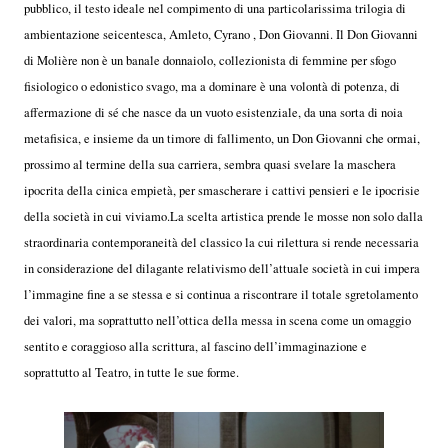
pubblico, il testo ideale nel compimento di una particolarissima trilogia di
ambientazione seicentesca, Amleto, Cyrano , Don Giovanni. Il Don Giovanni
di Molière non è un banale donnaiolo, collezionista di femmine per sfogo
fisiologico o edonistico svago, ma a dominare è una volontà di potenza, di
affermazione di sé che nasce da un vuoto esistenziale, da una sorta di noia
metafisica, e insieme da un timore di fallimento, un Don Giovanni che ormai,
prossimo al termine della sua carriera, sembra quasi svelare la maschera
ipocrita della cinica empietà, per smascherare i cattivi pensieri e le ipocrisie
della società in cui viviamo.La scelta artistica prende le mosse non solo dalla
straordinaria contemporaneità del classico la cui rilettura si rende necessaria
in considerazione del dilagante relativismo dell’attuale società in cui impera
l’immagine fine a se stessa e si continua a riscontrare il totale sgretolamento
dei valori, ma soprattutto nell’ottica della messa in scena come un omaggio
sentito e coraggioso alla scrittura, al fascino dell’immaginazione e
soprattutto al Teatro, in tutte le sue forme.