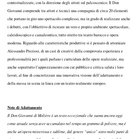
contestualizzate, con la direzione degli attori sul palcoscenico. Il Don
Giovanni comprende tra attori e tecnici una compagnia di circa 20 elementi
che portano in giro uno spettacolo complesso, ma in grado di realizzare anche
i debutti, con l’obbiettivo di ricreare un vero e proprio ambiente spettacolare,
caleidoscopico e camaleontico, tutto stretto tra teatro barocco e opera
moderna. Riguardo alle caratteristiche produttive si è pensato di attorniare
Alessandro Preziosi, di un cast di creativi dalla comprovata esperienza e
professionalità per i quali parlano i curriculum delle opere realizzate, ma
anche soprattutto l’apprezzamento con cui pubblico e critica saluta i loro
lavori, al fine di concretizzare una innovativa visione dell’adattamento e
della messa in scena in linea con un teatro realmente europeo.
Note di Adattamento
Il Don Giovanni di Molière è un testo eccezionale che suona ancora oggi
come attuale senza aver accumulato nel tempo un grammo di polvere, ma è
anche un’opera misteriosa e sublime, dal genere “unico” sotto molti punti di