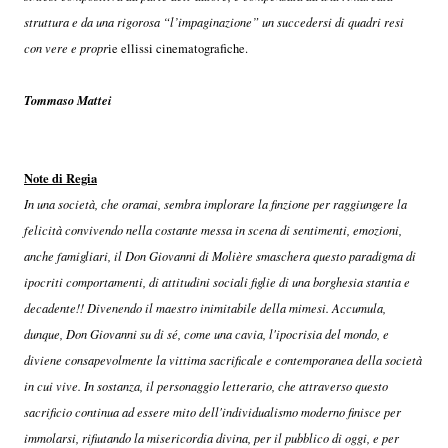
struttura e da una rigorosa “l’impaginazione” un succedersi di quadri resi
con vere e propr
ie ellissi cinematografiche.
Tommaso Mattei
Note di Regia
In una società, che oramai, sembra implorare la finzione per raggiungere la
felicità convivendo nella costante messa in scena di sentimenti, emozioni,
anche famigliari, il Don Giovanni di Molière smaschera questo paradigma di
ipocriti comportamenti, di attitudini sociali figlie di una borghesia stantia e
decadente!! Divenendo il maestro inimitabile della mimesi. Accumula,
dunque, Don Giovanni su di sé, come una cavia, l'ipocrisia del mondo, e
diviene consapevolmente la vittima sacrificale e contemporanea della società
in cui vive. In sostanza, il personaggio letterario, che attraverso questo
sacrificio continua ad essere mito dell'individualismo moderno finisce per
immolarsi, rifiutando la misericordia divina, per il pubblico di oggi, e per