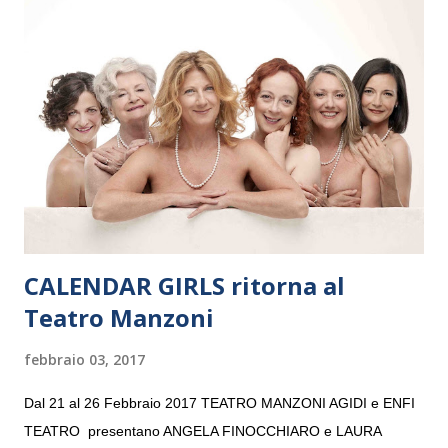
Maria delle Grazie, ospite dell’Associazione Musicale ArteViva,
e a Verona il 15 settembre al Teatro Filarmonico per il festival
“Settembre dell’Accademia” dove si esibirà per il secondo anno
consecutivo. Il pubblico milanese avrà il piacere di applaudire i
giovani artisti della Baltic Sea Youth Philharmonic per la quarta
volta. L’orchestra, fondata nel 2008 da Kristjan Järvi (affiancato
da un prestigioso consiglio di consulent...
CALENDAR GIRLS ritorna al
Teatro Manzoni
febbraio 03, 2017
Dal 21 al 26 Febbraio 2017 TEATRO MANZONI AGIDI e ENFI
TEATRO presentano ANGELA FINOCCHIARO e LAURA