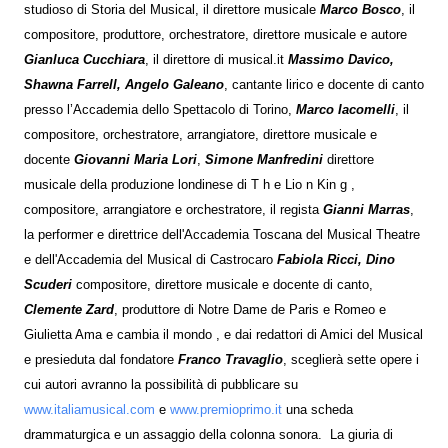
studioso di Storia del Musical, il direttore musicale
Marco Bosco
, il
compositore, produttore, orchestratore, direttore musicale e autore
Gianluca Cucchiara
, il direttore di musical.it
Massimo Davico,
Shawna Farrell, Angelo Galeano
, cantante lirico e docente di canto
presso l’Accademia dello Spettacolo di Torino,
Marco Iacomelli
, il
compositore, orchestratore, arrangiatore, direttore musicale e
docente
Giovanni Maria Lori
,
Simone Manfredini
direttore
musicale della produzione londinese di T h e Lio n Kin g ,
compositore, arrangiatore e orchestratore, il regista
Gianni Marras
,
la performer e direttrice dell'Accademia Toscana del Musical Theatre
e dell'Accademia del Musical di Castrocaro
Fabiola Ricci, Dino
Scuderi
compositore, direttore musicale e docente di canto,
Clemente Zard
, produttore di Notre Dame de Paris e Romeo e
Giulietta Ama e cambia il mondo , e dai redattori di Amici del Musical
e presieduta dal fondatore
Franco Travaglio
, sceglierà sette opere i
cui autori avranno la possibilità di pubblicare su
www.italiamusical.com
e
www.premioprimo.it
una scheda
drammaturgica e un assaggio della colonna sonora. La giuria di