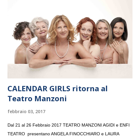
Maria delle Grazie, ospite dell’Associazione Musicale ArteViva,
e a Verona il 15 settembre al Teatro Filarmonico per il festival
“Settembre dell’Accademia” dove si esibirà per il secondo anno
consecutivo. Il pubblico milanese avrà il piacere di applaudire i
giovani artisti della Baltic Sea Youth Philharmonic per la quarta
volta. L’orchestra, fondata nel 2008 da Kristjan Järvi (affiancato
da un prestigioso consiglio di consulent...
CALENDAR GIRLS ritorna al
Teatro Manzoni
febbraio 03, 2017
Dal 21 al 26 Febbraio 2017 TEATRO MANZONI AGIDI e ENFI
TEATRO presentano ANGELA FINOCCHIARO e LAURA