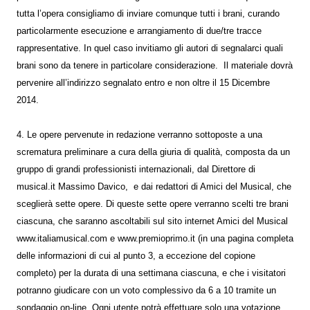
tutta l’opera consigliamo di inviare comunque tutti i brani, curando
particolarmente esecuzione e arrangiamento di due/tre tracce
rappresentative. In quel caso invitiamo gli autori di segnalarci quali
brani sono da tenere in particolare considerazione. Il materiale dovrà
pervenire all’indirizzo segnalato entro e non oltre il 15 Dicembre
2014.
4. Le opere pervenute in redazione verranno sottoposte a una
scrematura preliminare a cura della giuria di qualità, composta da un
gruppo di grandi professionisti internazionali, dal Direttore di
musical.it Massimo Davico, e dai redattori di Amici del Musical, che
sceglierà sette opere. Di queste sette opere verranno scelti tre brani
ciascuna, che saranno ascoltabili sul sito internet Amici del Musical
www.italiamusical.com e www.premioprimo.it (in una pagina completa
delle informazioni di cui al punto 3, a eccezione del copione
completo) per la durata di una settimana ciascuna, e che i visitatori
potranno giudicare con un voto complessivo da 6 a 10 tramite un
sondaggio on-line. Ogni utente potrà effettuare solo una votazione