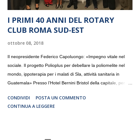
I PRIMI 40 ANNI DEL ROTARY
CLUB ROMA SUD-EST
ottobre 08, 2018
Il neopresidente Federico Capoluongo: «Impegno vitale nel
sociale. Il progetto Polioplus per debellare la poliomelite nel
mondo, ippoterapia per i malati di Sla, attività sanitaria in
Guatemala» Presso l’Hotel Bernini Bristol della capitale, per la
prima volta, sono stati presentati alla stampa i progetti in
CONDIVIDI
POSTA UN COMMENTO
programmazione del Rotary Club Roma Sud-Est che festeggia
CONTINUA A LEGGERE
i quaranta anni di attività. Un’occasione per raccontare al
mondo esterno i valori in cui il Club crede fermamente e che
muovono le azioni dei soci che lo compongono. Infatti le attività
che svolge il Rotary sono principalmente di volontariato e