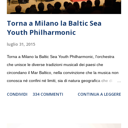
Torna a Milano la Baltic Sea
Youth Philharmonic
luglio 31, 2015
Torna a Milano la Baltic Sea Youth Philharmonic, l'orchestra
che unisce le diverse tradizioni musicali dei paesi che
circondano il Mar Baltico, nella convinzione che la musica non
conosca né confini né limiti, sia di natura geografica che di
genere. Il tour, realizzato grazie al sostegno di Saipem,
CONDIVIDI
334 COMMENTI
CONTINUA A LEGGERE
debutterà il 10 settembre a Heiden, in Germania, e toccherà, in
dieci giorni, nove differenti città in Svizzera, Italia, Danimarca e
Polonia. In Italia la Baltic Sea Youth Philharmonic sarà a Milano
il 14 settembre nel suggestivo contesto della Basilica di Santa