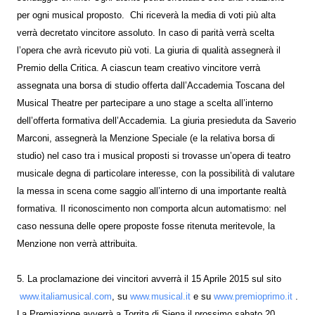
per ogni musical proposto. Chi riceverà la media di voti più alta
verrà decretato vincitore assoluto. In caso di parità verrà scelta
l’opera che avrà ricevuto più voti. La giuria di qualità assegnerà il
Premio della Critica. A ciascun team creativo vincitore verrà
assegnata una borsa di studio offerta dall’Accademia Toscana del
Musical Theatre per partecipare a uno stage a scelta all’interno
dell’offerta formativa dell’Accademia. La giuria presieduta da Saverio
Marconi, assegnerà la Menzione Speciale (e la relativa borsa di
studio) nel caso tra i musical proposti si trovasse un’opera di teatro
musicale degna di particolare interesse, con la possibilità di valutare
la messa in scena come saggio all’interno di una importante realtà
formativa. Il riconoscimento non comporta alcun automatismo: nel
caso nessuna delle opere proposte fosse ritenuta meritevole, la
Menzione non verrà attribuita.
5. La proclamazione dei vincitori avverrà il 15 Aprile 2015 sul sito
www.italiamusical.com
, su
www.musical.it
e su
www.premioprimo.it
.
La Premiazione avverrà a Torrita di Siena il prossimo sabato 20