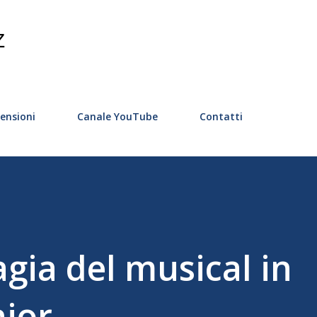
Passa ai contenuti principali
Z
ensioni
Canale YouTube
Contatti
gia del musical in
ior.