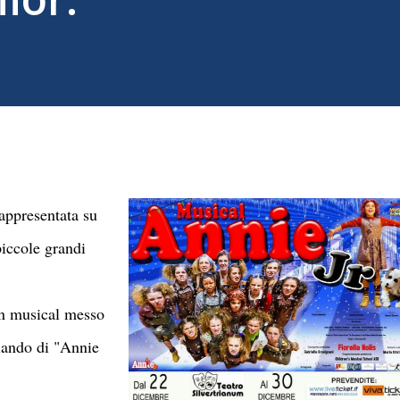
appresentata su
piccole grandi
 un musical messo
rlando di "Annie