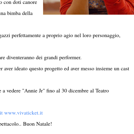
o con doti canore
 una bimba della
azzi perfettamente a proprio agio nel loro personaggio,
re diventeranno dei grandi performer.
er aver ideato questo progetto ed aver messo insieme un cast
e a vedere "Annie Jr" fino al 30 dicembre al Teatro
it www.vivaticket.it
pettacolo.. Buon Natale!