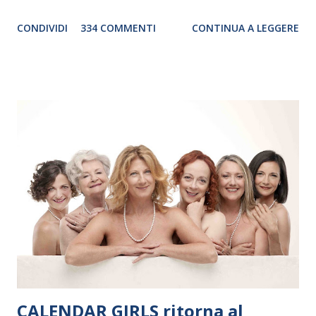
genere. Il tour, realizzato grazie al sostegno di Saipem,
CONDIVIDI
334 COMMENTI
CONTINUA A LEGGERE
debutterà il 10 settembre a Heiden, in Germania, e toccherà, in
dieci giorni, nove differenti città in Svizzera, Italia, Danimarca e
Polonia. In Italia la Baltic Sea Youth Philharmonic sarà a Milano
il 14 settembre nel suggestivo contesto della Basilica di Santa
Maria delle Grazie, ospite dell’Associazione Musicale ArteViva,
e a Verona il 15 settembre al Teatro Filarmonico per il festival
“Settembre dell’Accademia” dove si esibirà per il secondo anno
consecutivo. Il pubblico milanese avrà il piacere di applaudire i
giovani artisti della Baltic Sea Youth Philharmonic per la quarta
volta. L’orchestra, fondata nel 2008 da Kristjan Järvi (affiancato
da un prestigioso consiglio di consulent...
CALENDAR GIRLS ritorna al