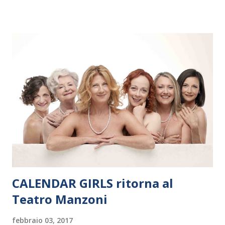
dieci giorni, nove differenti città in Svizzera, Italia, Danimarca e
Polonia. In Italia la Baltic Sea Youth Philharmonic sarà a Milano
il 14 settembre nel suggestivo contesto della Basilica di Santa
Maria delle Grazie, ospite dell’Associazione Musicale ArteViva,
e a Verona il 15 settembre al Teatro Filarmonico per il festival
“Settembre dell’Accademia” dove si esibirà per il secondo anno
consecutivo. Il pubblico milanese avrà il piacere di applaudire i
giovani artisti della Baltic Sea Youth Philharmonic per la quarta
volta. L’orchestra, fondata nel 2008 da Kristjan Järvi (affiancato
da un prestigioso consiglio di consulent...
CALENDAR GIRLS ritorna al
Teatro Manzoni
febbraio 03, 2017