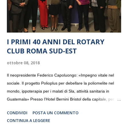
I PRIMI 40 ANNI DEL ROTARY
CLUB ROMA SUD-EST
ottobre 08, 2018
Il neopresidente Federico Capoluongo: «Impegno vitale nel
sociale. Il progetto Polioplus per debellare la poliomelite nel
mondo, ippoterapia per i malati di Sla, attività sanitaria in
Guatemala» Presso l’Hotel Bernini Bristol della capitale, per la
prima volta, sono stati presentati alla stampa i progetti in
CONDIVIDI
POSTA UN COMMENTO
programmazione del Rotary Club Roma Sud-Est che festeggia
CONTINUA A LEGGERE
i quaranta anni di attività. Un’occasione per raccontare al