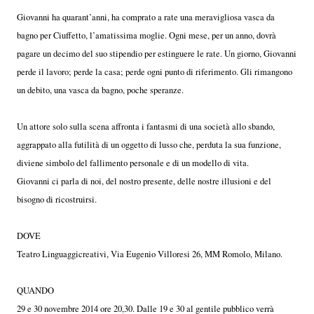
Giovanni ha quarant’anni, ha comprato a rate una meravigliosa vasca da
bagno per Ciuffetto, l’amatissima moglie. Ogni mese, per un anno, dovrà
pagare un decimo del suo stipendio per estinguere le rate. Un giorno, Giovanni
perde il lavoro; perde la casa; perde ogni punto di riferimento. Gli rimangono
un debito, una vasca da bagno, poche speranze.
Un attore solo sulla scena affronta i fantasmi di una società allo sbando,
aggrappato alla futilità di un oggetto di lusso che, perduta la sua funzione,
diviene simbolo del fallimento personale e di un modello di vita.
Giovanni ci parla di noi, del nostro presente, delle nostre illusioni e del
bisogno di ricostruirsi.
DOVE
Teatro Linguaggicreativi, Via Eugenio Villoresi 26, MM Romolo, Milano.
QUANDO
29 e 30 novembre 2014 ore 20,30. Dalle 19 e 30 al gentile pubblico verrà