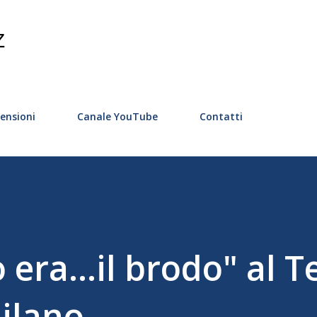
Passa ai contenuti principali
Z
ensioni
Canale YouTube
Contatti
o era...il brodo" al T
ilano.