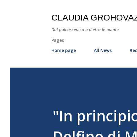
CLAUDIA GROHOVA
Dal palcoscenico a dietro le quinte
Pages
Home page
All News
Rec
"In principi
Delfino di M