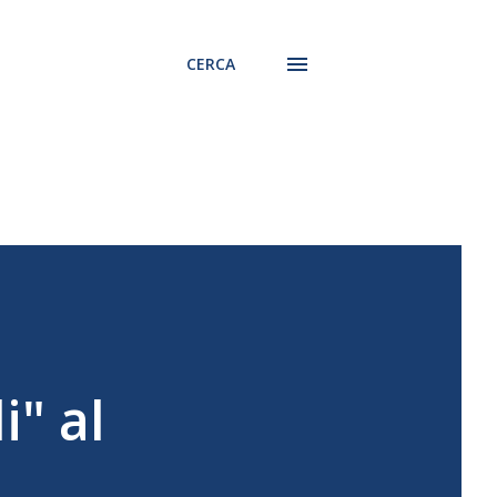
CERCA
i" al