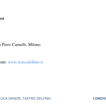
rea
a Piero Carnelli, Milano
enti:
www.teatrodelfino.it
LUCA SANDRI
TEATRO DELFINO
CONDIVI