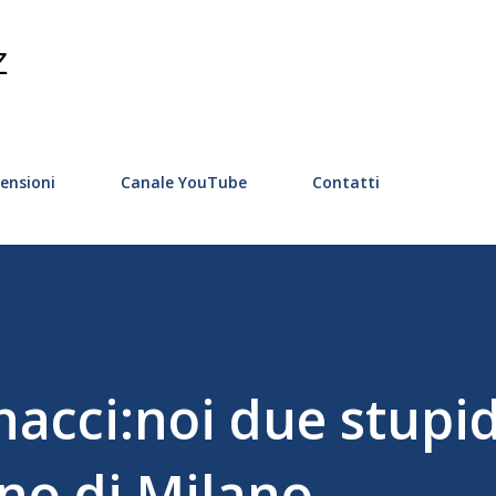
Passa ai contenuti principali
Z
ensioni
Canale YouTube
Contatti
acci:noi due stupid
no di Milano.