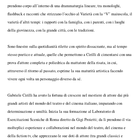
prendono corpo all’interno di una drammaturgia lineare, tra monologhi,
flashback e racconti che strizzano l’occhio al Varietà con la “V” maiuscola, il
varietà d’altri tempi: i rapporti con la famiglia, con i parenti, con i luoghi
della giovinezza, con la grande città, con le tradizioni.
Sono finestre sulla quotidianità rilette con spirito dissacrante, ma al tempo
stesso poetico e attuale, quelle che permettono a Cirilli di cimentarsi con una
prova d'attore completa e poliedrica da mattatore della risata, in cui,
attraverso il ritorno al passato, esprime la sua maturità artistica facendo
vivere ogni volta un personaggio diverso da sé.
Gabriele Cirilli ha avuto la fortuna di crescere nel mestiere di attore dai più
grandi artisti del mondo del teatro e del cinema italiano, imparando con
determinazione e umiltà. Inizia la sua formazione al Laboratorio di
Esercitazioni Sceniche di Roma diretto da Gigi Proietti; da lì prendono il via
molteplici esperienze e collaborazioni nel mondo del teatro, del cinema e
della fiction tv, che apprezzano le sue doti di attore (tra grandi classici e