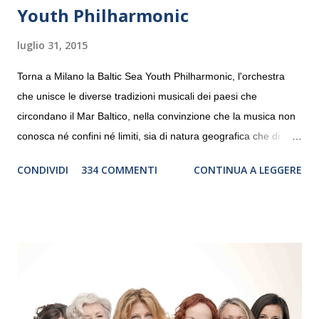
Youth Philharmonic
luglio 31, 2015
Torna a Milano la Baltic Sea Youth Philharmonic, l'orchestra
che unisce le diverse tradizioni musicali dei paesi che
circondano il Mar Baltico, nella convinzione che la musica non
conosca né confini né limiti, sia di natura geografica che di
genere. Il tour, realizzato grazie al sostegno di Saipem,
CONDIVIDI
334 COMMENTI
CONTINUA A LEGGERE
debutterà il 10 settembre a Heiden, in Germania, e toccherà, in
dieci giorni, nove differenti città in Svizzera, Italia, Danimarca e
Polonia. In Italia la Baltic Sea Youth Philharmonic sarà a Milano
il 14 settembre nel suggestivo contesto della Basilica di Santa
Maria delle Grazie, ospite dell’Associazione Musicale ArteViva,
e a Verona il 15 settembre al Teatro Filarmonico per il festival
“Settembre dell’Accademia” dove si esibirà per il secondo anno
consecutivo. Il pubblico milanese avrà il piacere di applaudire i