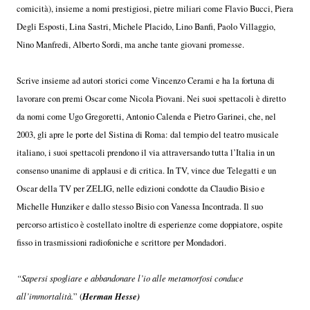
comicità), insieme a nomi prestigiosi, pietre miliari come Flavio Bucci, Piera
Degli Esposti, Lina Sastri, Michele Placido, Lino Banfi, Paolo Villaggio,
Nino Manfredi, Alberto Sordi, ma anche tante giovani promesse.
Scrive insieme ad autori storici come Vincenzo Cerami e ha la fortuna di
lavorare con premi Oscar come Nicola Piovani. Nei suoi spettacoli è diretto
da nomi come Ugo Gregoretti, Antonio Calenda e Pietro Garinei, che, nel
2003, gli apre le porte del Sistina di Roma: dal tempio del teatro musicale
italiano, i suoi spettacoli prendono il via attraversando tutta l’Italia in un
consenso unanime di applausi e di critica. In TV, vince due Telegatti e un
Oscar della TV per ZELIG, nelle edizioni condotte da Claudio Bisio e
Michelle Hunziker e dallo stesso Bisio con Vanessa Incontrada. Il suo
percorso artistico è costellato inoltre di esperienze come doppiatore, ospite
fisso in trasmissioni radiofoniche e scrittore per Mondadori.
“Sapersi spogliare e abbandonare l’io alle metamorfosi conduce
Herman Hesse)
all’immortalità.
” (