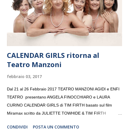
giovani artisti della Baltic Sea Youth Philharmonic per la quarta
volta. L’orchestra, fondata nel 2008 da Kristjan Järvi (affiancato
da un prestigioso consiglio di consulent...
CALENDAR GIRLS ritorna al
Teatro Manzoni
febbraio 03, 2017
Dal 21 al 26 Febbraio 2017 TEATRO MANZONI AGIDI e ENFI
TEATRO presentano ANGELA FINOCCHIARO e LAURA
CURINO CALENDAR GIRLS di TIM FIRTH basato sul film
Miramax scritto da JULIETTE TOWHIDE & TIM FIRTH
Traduzione e adattamento STEFANIA BERTOLA Regia
CONDIVIDI
POSTA UN COMMENTO