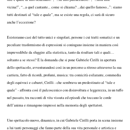
vicina!”, “...a quel cantante... come si chiama? ...dai quello famoso...”: siamo
tutti destinati al “tale e quale”, ma se esiste una regola, ci sarà di sicuro
anche l’eccezione?
Esisteranno casi del tutto unici e singolari, persone i cui tratti somatici e un
peculiare trasformismo di espressioni si coniugano insieme in maniera così
imprevedibile da sfuggire alla statistica, tanto da risultare tali e quali…
soltanto a se stessi? È la domanda che si pone Gabriele Cirilli in apertura
dello spettacolo, avventurandosi così in un percorso a ritroso attraverso la sua
carriera, fatto di ricordi, profumi, musica: tra comicità esilarante, commedia
degli equivoci e cabaret, Cirilli - che sembrava un predestinato al “tale e
quale” - affronta così il palcoscenico con disinvoltura e leggerezza, in un tuffo
nel passato, tra racconti di vita vissuta ed episodi che toccano le corde
dell’anima e rimangono impressi nella memoria degli spettatori.
Uno spettacolo nuovo, dinamico, in cui Gabriele Cirilli porta in scena insieme
a lui tanti personaggi che fanno parte della sua vita personale e artistica e