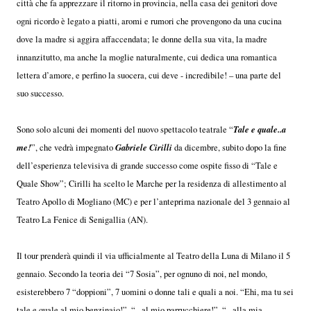
città che fa apprezzare il ritorno in provincia, nella casa dei genitori dove
ogni ricordo è legato a piatti, aromi e rumori che provengono da una cucina
dove la madre si aggira affaccendata; le donne della sua vita, la madre
innanzitutto, ma anche la moglie naturalmente, cui dedica una romantica
lettera d’amore, e perfino la suocera, cui deve - incredibile! – una parte del
suo successo.
Tale e quale..a
Sono solo alcuni dei momenti del nuovo spettacolo teatrale “
me!
Gabriele Cirilli
”, che vedrà impegnato
da dicembre, subito dopo la fine
dell’esperienza televisiva di grande successo come ospite fisso di “Tale e
Quale Show”; Cirilli ha scelto le Marche per la residenza di allestimento al
Teatro Apollo di Mogliano (MC) e per l’anteprima nazionale del 3 gennaio al
Teatro La Fenice di Senigallia (AN).
Il tour prenderà quindi il via ufficialmente al Teatro della Luna di Milano il 5
gennaio. Secondo la teoria dei “7 Sosia”, per ognuno di noi, nel mondo,
esisterebbero 7 “doppioni”, 7 uomini o donne tali e quali a noi. “Ehi, ma tu sei
tale e quale al mio benzinaio!”, “...al mio parrucchiere!”, “...alla mia