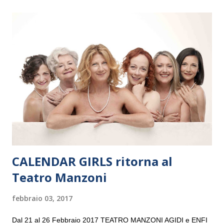
il 14 settembre nel suggestivo contesto della Basilica di Santa
Maria delle Grazie, ospite dell’Associazione Musicale ArteViva,
e a Verona il 15 settembre al Teatro Filarmonico per il festival
“Settembre dell’Accademia” dove si esibirà per il secondo anno
consecutivo. Il pubblico milanese avrà il piacere di applaudire i
giovani artisti della Baltic Sea Youth Philharmonic per la quarta
volta. L’orchestra, fondata nel 2008 da Kristjan Järvi (affiancato
da un prestigioso consiglio di consulent...
CALENDAR GIRLS ritorna al
Teatro Manzoni
febbraio 03, 2017
Dal 21 al 26 Febbraio 2017 TEATRO MANZONI AGIDI e ENFI