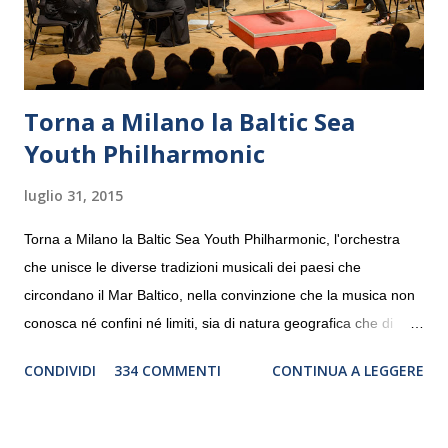
Torna a Milano la Baltic Sea
Youth Philharmonic
luglio 31, 2015
Torna a Milano la Baltic Sea Youth Philharmonic, l'orchestra
che unisce le diverse tradizioni musicali dei paesi che
circondano il Mar Baltico, nella convinzione che la musica non
conosca né confini né limiti, sia di natura geografica che di
genere. Il tour, realizzato grazie al sostegno di Saipem,
CONDIVIDI
334 COMMENTI
CONTINUA A LEGGERE
debutterà il 10 settembre a Heiden, in Germania, e toccherà, in
dieci giorni, nove differenti città in Svizzera, Italia, Danimarca e
Polonia. In Italia la Baltic Sea Youth Philharmonic sarà a Milano