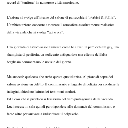
record di “tenitura” in numerose città americane.
L'azione si svolge all'interno del salone di parrucchieri “Forbici & Follia”.
L'ambientazione concorre a ricreare l' atmosfera assolutamente realistica
della vicenda che si svolge “qui e ora”.
Una giornata di lavoro assolutamente come le altre: un parrucchiere gay, una
shampista di periferia, un sedicente antiquario e una cliente dell'alta
borghesia commentano le notizie del giorno.
Ma succede qualcosa che turba questa quotidianità. Al piano di sopra del
salone avviene un delitto. Il commissario e l'agente di polizia per condurre le
indagini, chiedono l'aiuto dei testimoni oculari.
Ed è così che il pubblico si trasforma nel vero protagonista della vicenda.
Luci accese in sala quindi per rispondere alle domande del commissario e
farne altre per arrivare a individuare il colpevole.