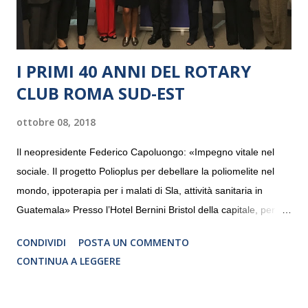
I PRIMI 40 ANNI DEL ROTARY
CLUB ROMA SUD-EST
ottobre 08, 2018
Il neopresidente Federico Capoluongo: «Impegno vitale nel
sociale. Il progetto Polioplus per debellare la poliomelite nel
mondo, ippoterapia per i malati di Sla, attività sanitaria in
Guatemala» Presso l’Hotel Bernini Bristol della capitale, per la
prima volta, sono stati presentati alla stampa i progetti in
CONDIVIDI
POSTA UN COMMENTO
programmazione del Rotary Club Roma Sud-Est che festeggia
CONTINUA A LEGGERE
i quaranta anni di attività. Un’occasione per raccontare al
mondo esterno i valori in cui il Club crede fermamente e che
muovono le azioni dei soci che lo compongono. Infatti le attività