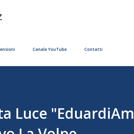
Passa ai contenuti principali
Z
ensioni
Canale YouTube
Contatti
lta Luce "EduardiAm
vo La Volpe.