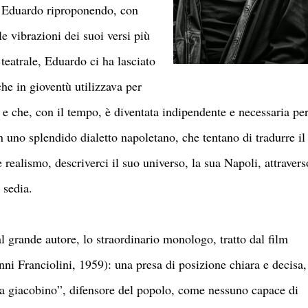
i Eduardo riproponendo, con
e vibrazioni dei suoi versi più
teatrale, Eduardo ci ha lasciato
he in gioventù utilizzava per
e e che, con il tempo, è diventata indipendente e necessaria pe
 uno splendido dialetto napoletano, che tentano di tradurre il
 realismo, descriverci il suo universo, la sua Napoli, attravers
a sedia.
grande autore, lo straordinario monologo, tratto dal film
ni Franciolini, 1959): una presa di posizione chiara e decisa,
lla giacobino”, difensore del popolo, come nessuno capace di