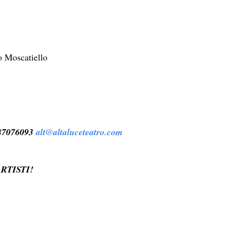
io Moscatiello
487076093
alt@altaluceteatro.com
RTISTI!