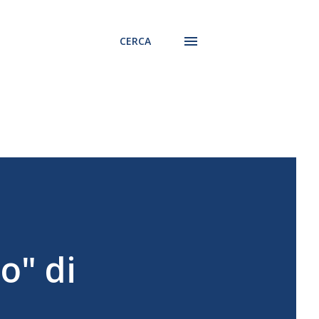
CERCA
o" di