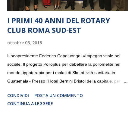
I PRIMI 40 ANNI DEL ROTARY
CLUB ROMA SUD-EST
ottobre 08, 2018
Il neopresidente Federico Capoluongo: «Impegno vitale nel
sociale. Il progetto Polioplus per debellare la poliomelite nel
mondo, ippoterapia per i malati di Sla, attività sanitaria in
Guatemala» Presso l’Hotel Bernini Bristol della capitale, per la
prima volta, sono stati presentati alla stampa i progetti in
CONDIVIDI
POSTA UN COMMENTO
programmazione del Rotary Club Roma Sud-Est che festeggia
CONTINUA A LEGGERE
i quaranta anni di attività. Un’occasione per raccontare al
mondo esterno i valori in cui il Club crede fermamente e che
muovono le azioni dei soci che lo compongono. Infatti le attività
che svolge il Rotary sono principalmente di volontariato e