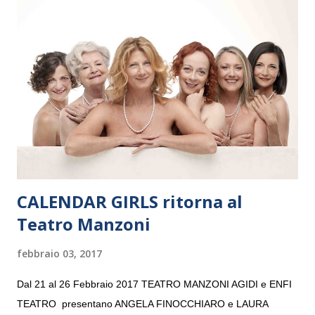
Maria delle Grazie, ospite dell’Associazione Musicale ArteViva,
e a Verona il 15 settembre al Teatro Filarmonico per il festival
“Settembre dell’Accademia” dove si esibirà per il secondo anno
consecutivo. Il pubblico milanese avrà il piacere di applaudire i
giovani artisti della Baltic Sea Youth Philharmonic per la quarta
volta. L’orchestra, fondata nel 2008 da Kristjan Järvi (affiancato
da un prestigioso consiglio di consulent...
CALENDAR GIRLS ritorna al
Teatro Manzoni
febbraio 03, 2017
Dal 21 al 26 Febbraio 2017 TEATRO MANZONI AGIDI e ENFI
TEATRO presentano ANGELA FINOCCHIARO e LAURA