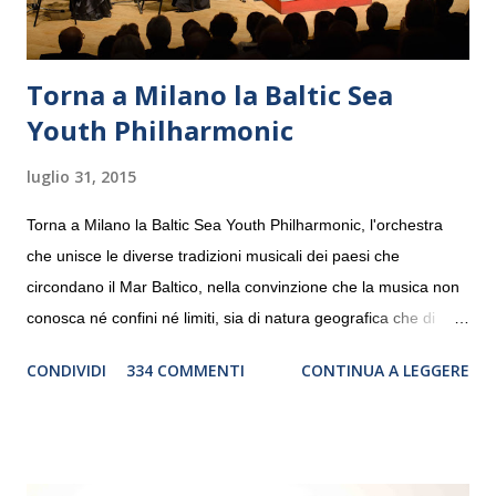
Torna a Milano la Baltic Sea
Youth Philharmonic
luglio 31, 2015
Torna a Milano la Baltic Sea Youth Philharmonic, l'orchestra
che unisce le diverse tradizioni musicali dei paesi che
circondano il Mar Baltico, nella convinzione che la musica non
conosca né confini né limiti, sia di natura geografica che di
genere. Il tour, realizzato grazie al sostegno di Saipem,
CONDIVIDI
334 COMMENTI
CONTINUA A LEGGERE
debutterà il 10 settembre a Heiden, in Germania, e toccherà, in
dieci giorni, nove differenti città in Svizzera, Italia, Danimarca e
Polonia. In Italia la Baltic Sea Youth Philharmonic sarà a Milano
il 14 settembre nel suggestivo contesto della Basilica di Santa