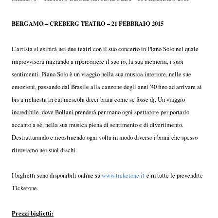
BERGAMO – CREBERG TEATRO – 21 FEBBRAIO 2015
L’artista si esibirà nei due teatri con il suo concerto in Piano Solo nel quale
improvviserà iniziando a ripercorrere il suo io, la sua memoria, i suoi
sentimenti. Piano Solo è un viaggio nella sua musica interiore, nelle sue
emozioni, passando dal Brasile alla canzone degli anni '40 fino ad arrivare ai
bis a richiesta in cui mescola dieci brani come se fosse dj. Un viaggio
incredibile, dove Bollani prenderà per mano ogni spettatore per portarlo
accanto a sé, nella sua musica piena di sentimento e di divertimento.
Destrutturando e ricostruendo ogni volta in modo diverso i brani che spesso
ritroviamo nei suoi dischi.
I biglietti sono disponibili online su
www.ticketone.it
e in tutte le prevendite
Ticketone.
Prezzi biglietti: