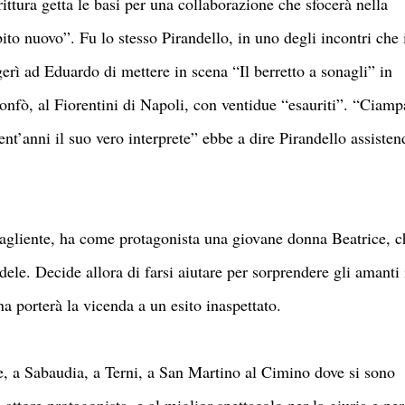
ittura getta le basi per una collaborazione che sfocerà nella
to nuovo”. Fu lo stesso Pirandello, in uno degli incontri che 
rì ad Eduardo di mettere in scena “Il berretto a sonagli” in
nfò, al Fiorentini di Napoli, con ventidue “esauriti”. “Ciamp
nt’anni il suo vero interprete” ebbe a dire Pirandello assisten
 tagliente, ha come protagonista una giovane donna Beatrice, c
edele. Decide allora di farsi aiutare per sorprendere gli amanti 
na porterà la vicenda a un esito inaspettato.
e, a Sabaudia, a Terni, a San Martino al Cimino dove si sono