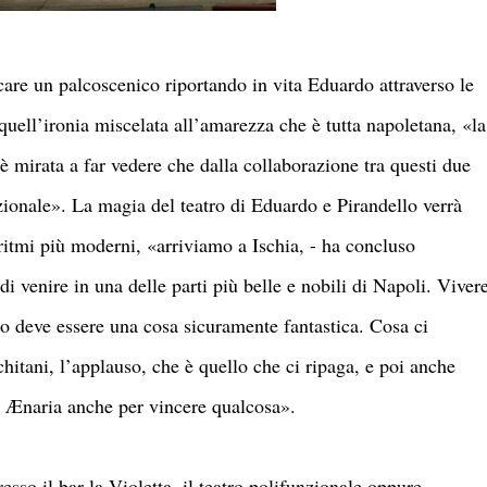
care un palcoscenico riportando in vita Eduardo attraverso le
quell’ironia miscelata all’amarezza che è tutta napoletana, «la
 mirata a far vedere che dalla collaborazione tra questi due
ezionale». La magia del teatro di Eduardo e Pirandello verrà
itmi più moderni, «arriviamo a Ischia, - ha concluso
 venire in una delle parti più belle e nobili di Napoli. Viver
mo deve essere una cosa sicuramente fantastica. Cosa ci
chitani, l’applauso, che è quello che ci ripaga, e poi anche
o Ænaria anche per vincere qualcosa».
so il bar la Violetta, il teatro polifunzionale oppure