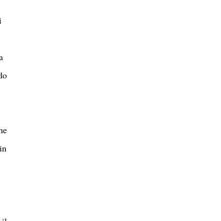
i
a
do
he
in