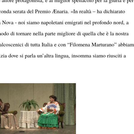
 attore protagonista, e al miglior spettacolo per la giuria e per
conda serata del Premio Ænaria. «In realtà – ha dichiarato
 Nova - noi siamo napoletani emigrati nel profondo nord, a
odo di tornare nella parte migliore di quella che è la nostra
alcoscenici di tutta Italia e con “Filomena Marturano” abbia
izia dove si parla un’altra lingua, insomma siamo riusciti a