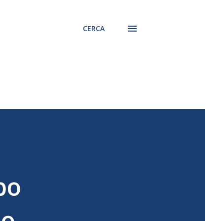
CERCA
po
io