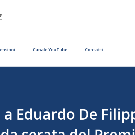
Passa ai contenuti principali
Z
ensioni
Canale YouTube
Contatti
a Eduardo De Filip
nda serata del Prem