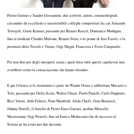
Pietro Garinei e Sandro Giovannini, due scrittori, autori, commediografi,
circondati da eccellenti e insostituibili colleghi compositori fra cui Armando
Trovajoli, Gorni Kramer, passando per Renato Rascel, Domenico Modugno,
fino ai moderni Claudio Mattone, Renato Serio, o le penne di Jaia Fiastri, o la
premiata ditta Terzoli e Vaime, Gigi Magni, Franciosa e Festa Campanile.
Per non dire poi degli interpreti senza i quali forse tutti questi capolavori non
avrebbero avuto la consacrazione che hanno ottenuto.
E qui l'elenco si fa sterminato e parte da Wanda Osiris e addirittura Macario e
Totò, passando per Delia Scala, Walter Chiari, Paolo Panelli, Carlo Dapporto,
Bice Valori, Aldo Fabrizi, Nino Manfredi, Alida Chelli, Gino Bramieri,
Johnny Dorelli, il fratello di Pietro Enzo Garinei, perfino Marcello
Mastroianni, Gigi Proietti, fino ad Enrico Montesano che di successo al
Sistina ne ha avuto per due decenni.