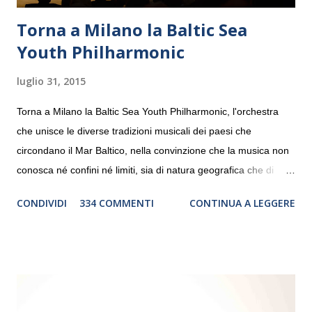
Torna a Milano la Baltic Sea
Youth Philharmonic
luglio 31, 2015
Torna a Milano la Baltic Sea Youth Philharmonic, l'orchestra
che unisce le diverse tradizioni musicali dei paesi che
circondano il Mar Baltico, nella convinzione che la musica non
conosca né confini né limiti, sia di natura geografica che di
genere. Il tour, realizzato grazie al sostegno di Saipem,
CONDIVIDI
334 COMMENTI
CONTINUA A LEGGERE
debutterà il 10 settembre a Heiden, in Germania, e toccherà, in
dieci giorni, nove differenti città in Svizzera, Italia, Danimarca e
Polonia. In Italia la Baltic Sea Youth Philharmonic sarà a Milano
il 14 settembre nel suggestivo contesto della Basilica di Santa
Maria delle Grazie, ospite dell’Associazione Musicale ArteViva,
e a Verona il 15 settembre al Teatro Filarmonico per il festival