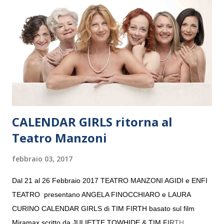
“Settembre dell’Accademia” dove si esibirà per il secondo anno
consecutivo. Il pubblico milanese avrà il piacere di applaudire i
giovani artisti della Baltic Sea Youth Philharmonic per la quarta
volta. L’orchestra, fondata nel 2008 da Kristjan Järvi (affiancato
da un prestigioso consiglio di consulent...
CALENDAR GIRLS ritorna al
Teatro Manzoni
febbraio 03, 2017
Dal 21 al 26 Febbraio 2017 TEATRO MANZONI AGIDI e ENFI
TEATRO presentano ANGELA FINOCCHIARO e LAURA
CURINO CALENDAR GIRLS di TIM FIRTH basato sul film
Miramax scritto da JULIETTE TOWHIDE & TIM FIRTH