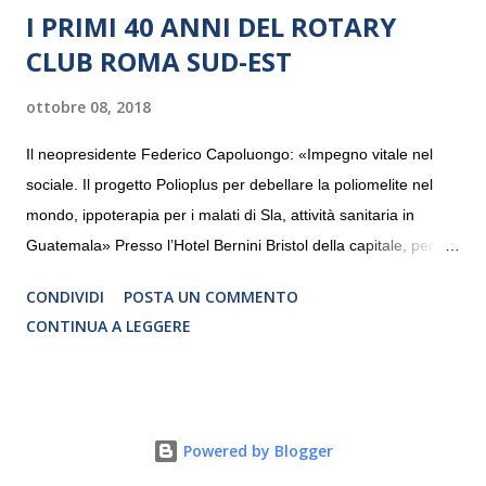
I PRIMI 40 ANNI DEL ROTARY
CLUB ROMA SUD-EST
ottobre 08, 2018
Il neopresidente Federico Capoluongo: «Impegno vitale nel
sociale. Il progetto Polioplus per debellare la poliomelite nel
mondo, ippoterapia per i malati di Sla, attività sanitaria in
Guatemala» Presso l’Hotel Bernini Bristol della capitale, per la
prima volta, sono stati presentati alla stampa i progetti in
CONDIVIDI
POSTA UN COMMENTO
programmazione del Rotary Club Roma Sud-Est che festeggia
CONTINUA A LEGGERE
i quaranta anni di attività. Un’occasione per raccontare al
mondo esterno i valori in cui il Club crede fermamente e che
muovono le azioni dei soci che lo compongono. Infatti le attività
che svolge il Rotary sono principalmente di volontariato e
Powered by Blogger
riguardano sia il territorio che le missioni all’estero in paesi in