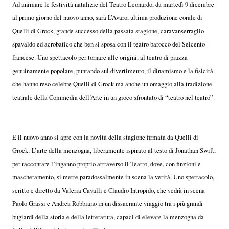
Ad animare le festività natalizie del Teatro Leonardo, da martedì 9 dicembre
al primo giorno del nuovo anno, sarà L’Avaro, ultima produzione corale di
Quelli di Grock, grande successo della passata stagione, caravanserraglio
spavaldo ed acrobatico che ben si sposa con il teatro barocco del Seicento
francese. Uno spettacolo per tornare alle origini, al teatro di piazza
genuinamente popolare, puntando sul divertimento, il dinamismo e la fisicità
che hanno reso celebre Quelli di Grock ma anche un omaggio alla tradizione
teatrale della Commedia dell’Arte in un gioco sfrontato di “teatro nel teatro”.
E il nuovo anno si apre con la novità della stagione firmata da Quelli di
Grock: L’arte della menzogna, liberamente ispirato al testo di Jonathan Swift,
per raccontare l’inganno proprio attraverso il Teatro, dove, con finzioni e
mascheramento, si mette paradossalmente in scena la verità. Uno spettacolo,
scritto e diretto da Valeria Cavalli e Claudio Intropido, che vedrà in scena
Paolo Grassi e Andrea Robbiano in un dissacrante viaggio tra i più grandi
bugiardi della storia e della letteratura, capaci di elevare la menzogna da