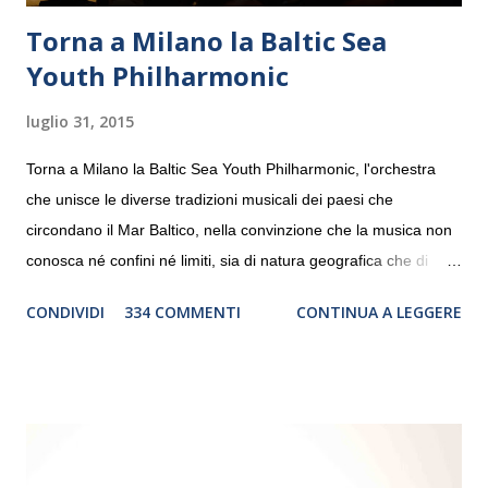
Torna a Milano la Baltic Sea
Youth Philharmonic
luglio 31, 2015
Torna a Milano la Baltic Sea Youth Philharmonic, l'orchestra
che unisce le diverse tradizioni musicali dei paesi che
circondano il Mar Baltico, nella convinzione che la musica non
conosca né confini né limiti, sia di natura geografica che di
genere. Il tour, realizzato grazie al sostegno di Saipem,
CONDIVIDI
334 COMMENTI
CONTINUA A LEGGERE
debutterà il 10 settembre a Heiden, in Germania, e toccherà, in
dieci giorni, nove differenti città in Svizzera, Italia, Danimarca e
Polonia. In Italia la Baltic Sea Youth Philharmonic sarà a Milano
il 14 settembre nel suggestivo contesto della Basilica di Santa
Maria delle Grazie, ospite dell’Associazione Musicale ArteViva,
e a Verona il 15 settembre al Teatro Filarmonico per il festival