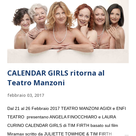
“Settembre dell’Accademia” dove si esibirà per il secondo anno
consecutivo. Il pubblico milanese avrà il piacere di applaudire i
giovani artisti della Baltic Sea Youth Philharmonic per la quarta
volta. L’orchestra, fondata nel 2008 da Kristjan Järvi (affiancato
da un prestigioso consiglio di consulent...
CALENDAR GIRLS ritorna al
Teatro Manzoni
febbraio 03, 2017
Dal 21 al 26 Febbraio 2017 TEATRO MANZONI AGIDI e ENFI
TEATRO presentano ANGELA FINOCCHIARO e LAURA
CURINO CALENDAR GIRLS di TIM FIRTH basato sul film
Miramax scritto da JULIETTE TOWHIDE & TIM FIRTH