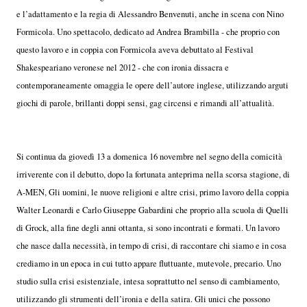
e l’adattamento e la regia di Alessandro Benvenuti, anche in scena con Nino
Formicola. Uno spettacolo, dedicato ad Andrea Brambilla - che proprio con
questo lavoro e in coppia con Formicola aveva debuttato al Festival
Shakespeariano veronese nel 2012 - che con ironia dissacra e
contemporaneamente omaggia le opere dell’autore inglese, utilizzando arguti
giochi di parole, brillanti doppi sensi, gag circensi e rimandi all’attualità.
Si continua da giovedì 13 a domenica 16 novembre nel segno della comicità
irriverente con il debutto, dopo la fortunata anteprima nella scorsa stagione, di
A-MEN, Gli uomini, le nuove religioni e altre crisi, primo lavoro della coppia
Walter Leonardi e Carlo Giuseppe Gabardini che proprio alla scuola di Quelli
di Grock, alla fine degli anni ottanta, si sono incontrati e formati. Un lavoro
che nasce dalla necessità, in tempo di crisi, di raccontare chi siamo e in cosa
crediamo in un epoca in cui tutto appare fluttuante, mutevole, precario. Uno
studio sulla crisi esistenziale, intesa soprattutto nel senso di cambiamento,
utilizzando gli strumenti dell’ironia e della satira. Gli unici che possono