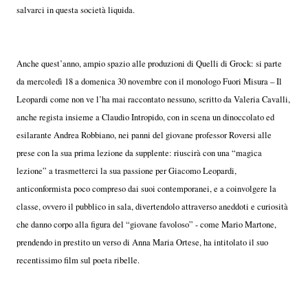
salvarci in questa società liquida.
Anche quest’anno, ampio spazio alle produzioni di Quelli di Grock: si parte
da mercoledì 18 a domenica 30 novembre con il monologo Fuori Misura – Il
Leopardi come non ve l’ha mai raccontato nessuno, scritto da Valeria Cavalli,
anche regista insieme a Claudio Intropido, con in scena un dinoccolato ed
esilarante Andrea Robbiano, nei panni del giovane professor Roversi alle
prese con la sua prima lezione da supplente: riuscirà con una “magica
lezione” a trasmetterci la sua passione per Giacomo Leopardi,
anticonformista poco compreso dai suoi contemporanei, e a coinvolgere la
classe, ovvero il pubblico in sala, divertendolo attraverso aneddoti e curiosità
che danno corpo alla figura del “giovane favoloso” - come Mario Martone,
prendendo in prestito un verso di Anna Maria Ortese, ha intitolato il suo
recentissimo film sul poeta ribelle.