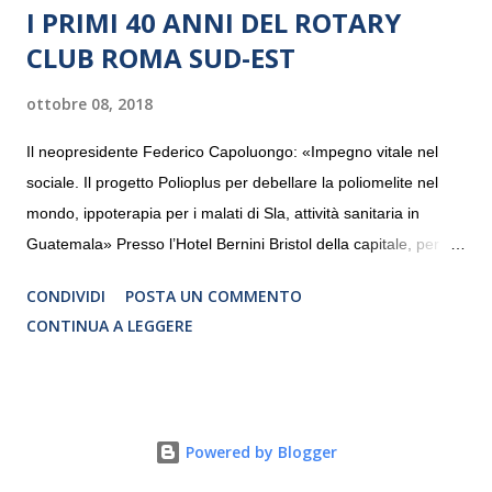
I PRIMI 40 ANNI DEL ROTARY
CLUB ROMA SUD-EST
ottobre 08, 2018
Il neopresidente Federico Capoluongo: «Impegno vitale nel
sociale. Il progetto Polioplus per debellare la poliomelite nel
mondo, ippoterapia per i malati di Sla, attività sanitaria in
Guatemala» Presso l’Hotel Bernini Bristol della capitale, per la
prima volta, sono stati presentati alla stampa i progetti in
CONDIVIDI
POSTA UN COMMENTO
programmazione del Rotary Club Roma Sud-Est che festeggia
CONTINUA A LEGGERE
i quaranta anni di attività. Un’occasione per raccontare al
mondo esterno i valori in cui il Club crede fermamente e che
muovono le azioni dei soci che lo compongono. Infatti le attività
che svolge il Rotary sono principalmente di volontariato e
Powered by Blogger
riguardano sia il territorio che le missioni all’estero in paesi in
via di sviluppo.