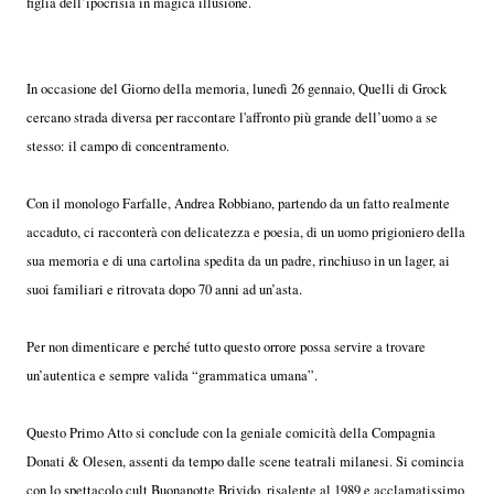
figlia dell’ipocrisia in magica illusione.
In occasione del Giorno della memoria, lunedì 26 gennaio, Quelli di Grock
cercano strada diversa per raccontare l'affronto più grande dell’uomo a se
stesso: il campo di concentramento.
Con il monologo Farfalle, Andrea Robbiano, partendo da un fatto realmente
accaduto, ci racconterà con delicatezza e poesia, di un uomo prigioniero della
sua memoria e di una cartolina spedita da un padre, rinchiuso in un lager, ai
suoi familiari e ritrovata dopo 70 anni ad un’asta.
Per non dimenticare e perché tutto questo orrore possa servire a trovare
un’autentica e sempre valida “grammatica umana”.
Questo Primo Atto si conclude con la geniale comicità della Compagnia
Donati & Olesen, assenti da tempo dalle scene teatrali milanesi. Si comincia
con lo spettacolo cult Buonanotte Brivido, risalente al 1989 e acclamatissimo