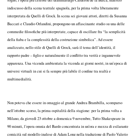
sogno, l’opera più celebre del drammaturgo Calderón de la Barca, maestro
indiscusso della scena teatrale spagnola, per la prima volta liberamente
interpretata da Quelli di Grock. In scena sei giovani attori, diretti da Susanna
Baccari e Claudio Orlandini, propongono un affascinante studio su una delle
commedie filosofiche più interpretate, capace di oscillare fra “la semplicità
della fiaba e la complessità della costruzione simbolica”. Ad essere
analizzato, nello stile di Quelli di Grock, sarà il tema dell’identità, il
rapporto padre – figlio e naturalmente il conflitto tra verità e ingannevole
apparenza. Una vicenda ambientata la vicenda ai giorni nostri, in un’epoca di
universi virtuali in cui si fa sempre più labile il confine tra realtà e
multimedialità.
Non poteva che essere in omaggio al grande Andrea Brambilla, scomparso
nell’ottobre scorso, la prima ospitalità della stagione: per la prima volta a
Milano, da giovedì 23 ottobre a domenica 9 novembre, Tutto Shakespeare in
90 minuti, l’opera omnia del Bardo concentrata in un’ora e mezza di esilarante
comicità sul modello inglese di Adam Long nella traduzione di Paolo Valerio