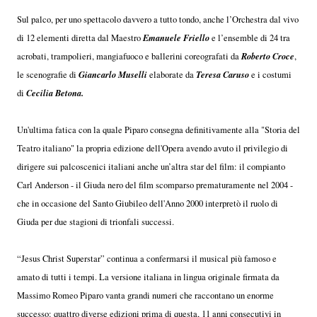
Sul palco, per uno spettacolo davvero a tutto tondo, anche l’Orchestra dal vivo
Emanuele Friello
di 12 elementi diretta dal Maestro
e l’ensemble di 24 tra
Roberto Croce
acrobati, trampolieri, mangiafuoco e ballerini coreografati da
,
Giancarlo Muselli
Teresa Caruso
le scenografie di
elaborate da
e i costumi
Cecilia Betona.
di
Un'ultima fatica con la quale Piparo consegna definitivamente alla "Storia del
Teatro italiano" la propria edizione dell'Opera avendo avuto il privilegio di
dirigere sui palcoscenici italiani anche un’altra star del film: il compianto
Carl Anderson - il Giuda nero del film scomparso prematuramente nel 2004 -
che in occasione del Santo Giubileo dell'Anno 2000 interpretò il ruolo di
Giuda per due stagioni di trionfali successi.
“Jesus Christ Superstar” continua a confermarsi il musical più famoso e
amato di tutti i tempi. La versione italiana in lingua originale firmata da
Massimo Romeo Piparo vanta grandi numeri che raccontano un enorme
successo: quattro diverse edizioni prima di questa, 11 anni consecutivi in