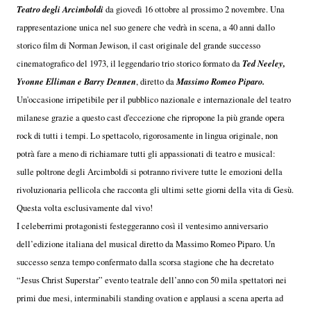
Teatro degli Arcimboldi
da giovedì 16 ottobre al prossimo 2 novembre. Una
rappresentazione unica nel suo genere che vedrà in scena, a 40 anni dallo
storico film di Norman Jewison, il cast originale del grande successo
Ted Neeley,
cinematografico del 1973, il leggendario trio storico formato da
Yvonne Elliman e Barry Dennen
Massimo Romeo Piparo.
, diretto da
Un'occasione irripetibile per il pubblico nazionale e internazionale del teatro
milanese grazie a questo cast d'eccezione che ripropone la più grande opera
rock di tutti i tempi. Lo spettacolo, rigorosamente in lingua originale, non
potrà fare a meno di richiamare tutti gli appassionati di teatro e musical:
sulle poltrone degli Arcimboldi si potranno rivivere tutte le emozioni della
rivoluzionaria pellicola che racconta gli ultimi sette giorni della vita di Gesù.
Questa volta esclusivamente dal vivo!
I celeberrimi protagonisti festeggeranno così il ventesimo anniversario
dell’edizione italiana del musical diretto da Massimo Romeo Piparo. Un
successo senza tempo confermato dalla scorsa stagione che ha decretato
“Jesus Christ Superstar” evento teatrale dell’anno con 50 mila spettatori nei
primi due mesi, interminabili standing ovation e applausi a scena aperta ad