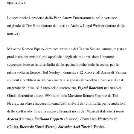
ogni replica.
Lo spettacolo è prodotto dalla Peep Arrow Entertainment nella versione
originale di Tim Rice (autore dei testi) e Andrew Lloyd Webber (autore della
musica).
Massimo Romeo Piparo, direttore artistico del Teatro Sistina, autore, regista e
produttore dei musical più appaluditi degli ultimi anni, dopo l’enorme
successo riscosso in tutta Italia dallo spettacolo che vede in scena, per la
prima volta in Europa, Ted Neeley – domenica 12 ottobre, all’Arena di Verona
sold out e pubblico in delirio - mette a segno un altro colpo e riunisce il cast
Feysal Bonciani
originale del film. Al fianco dello storico trio,
nel ruolo di
Giuda, fiorentino classe 1990, scelto da Massimo Romeo Piparo e da Ted
Neeley, tra oltre cinquecento candidati arrivati da tutta Italia per le audizioni
Paride
dello spettacolo. In scena anche affermati nomi del Musical italiano:
Acacia
Emiliano Geppetti
Francesco Mastroianni
(Hannas),
(Simone),
Riccardo Sinisi
Salvador Axel Torrisi
(Caifa),
(Pietro),
(Erode).