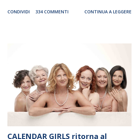
genere. Il tour, realizzato grazie al sostegno di Saipem,
CONDIVIDI
334 COMMENTI
CONTINUA A LEGGERE
debutterà il 10 settembre a Heiden, in Germania, e toccherà, in
dieci giorni, nove differenti città in Svizzera, Italia, Danimarca e
Polonia. In Italia la Baltic Sea Youth Philharmonic sarà a Milano
il 14 settembre nel suggestivo contesto della Basilica di Santa
Maria delle Grazie, ospite dell’Associazione Musicale ArteViva,
e a Verona il 15 settembre al Teatro Filarmonico per il festival
“Settembre dell’Accademia” dove si esibirà per il secondo anno
consecutivo. Il pubblico milanese avrà il piacere di applaudire i
giovani artisti della Baltic Sea Youth Philharmonic per la quarta
volta. L’orchestra, fondata nel 2008 da Kristjan Järvi (affiancato
da un prestigioso consiglio di consulent...
CALENDAR GIRLS ritorna al